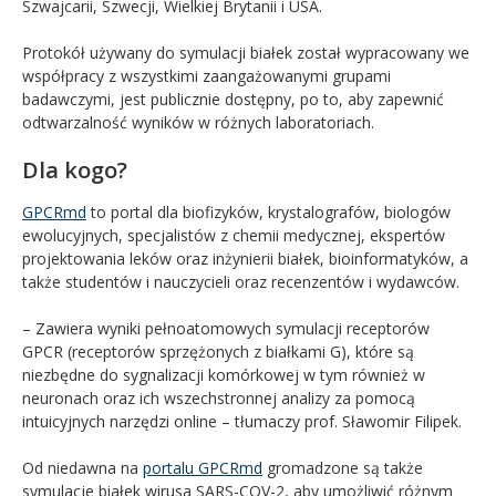
Szwajcarii, Szwecji, Wielkiej Brytanii i USA.
Protokół używany do symulacji białek został wypracowany we
współpracy z wszystkimi zaangażowanymi grupami
badawczymi, jest publicznie dostępny, po to, aby zapewnić
odtwarzalność wyników w różnych laboratoriach.
Dla kogo?
GPCRmd
to portal dla biofizyków, krystalografów, biologów
ewolucyjnych, specjalistów z chemii medycznej, ekspertów
projektowania leków oraz inżynierii białek, bioinformatyków, a
także studentów i nauczycieli oraz recenzentów i wydawców.
– Zawiera wyniki pełnoatomowych symulacji receptorów
GPCR (receptorów sprzężonych z białkami G), które są
niezbędne do sygnalizacji komórkowej w tym również w
neuronach oraz ich wszechstronnej analizy za pomocą
intuicyjnych narzędzi online – tłumaczy prof. Sławomir Filipek.
Od niedawna na
portalu GPCRmd
gromadzone są także
symulacje białek wirusa SARS-COV-2, aby umożliwić różnym