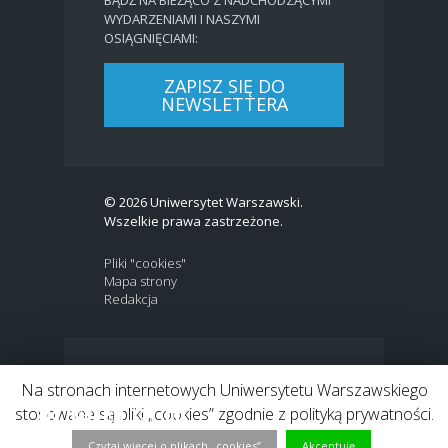
WYDARZENIAMI I NASZYMI
OSIĄGNIĘCIAMI:
ZAPISZ SIĘ DO
NEWSLETTERA
© 2026 Uniwersytet Warszawski.
Wszelkie prawa zastrzeżone.
Pliki "cookies"
Mapa strony
Redakcja
BIP
|
EN
Na stronach internetowych Uniwersytetu Warszawskiego
Link to Twitter profile
Link do profilu Facebook
Link do kanału Youtube
Link do profilu Instagram
Link do profilu LinkedIn
stosowane są pliki „cookies” zgodnie z polityką prywatności.
Czytaj więcej o plikach „cookies”
Akceptuję