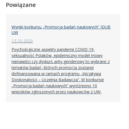
Powiązane
Wyniki konkursu „Promocja badań naukowych” IDUB
UW
13-10-2020
Psychologiczne aspekty pandemii COVID-19,
seksualność Polaków, epidemiczny model mowy
nienawiści czy dyskurs anty-genderowy to wybrane z
tematów badań, których promocja zostanie
dofinansowana w ramach programu „Inicjatywa
Doskonałości – Uczelnia Badawcza”. W konkursie
„Promocja badań naukowych” wyróżniono 10
wniosków zgłoszonych przez naukowców z UW.