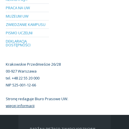
PRACA NA UW
MUZEUM UW
ZWIEDZANIE KAMPUSU
PISMO UCZELNI
DEKLARACJA
DOSTĘPNOŚCI
Krakowskie Przedmieście 26/28
00-927 Warszawa
tel. +48 22 55 20 000
NIP 525-001-12-66
Stronę redaguje Biuro Prasowe UW.
więcej informacji
BĄDŹ NA BIEŻĄCO Z NADCHODZĄCYMI