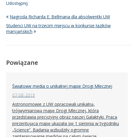
Udostępnij:
Nagroda Richarda E. Bellmana dla absolwentki UW
Studenci UW na trzecim miejscu w konkursie łazików
marsjańskich
Powiązane
Światowe media o unikalnej mapie Drogi Mlecznej
07-08-2019
Astronomowie z UW opracowali unikalną,
trójwymiarową mapę Drogi Mlecznej, która
przedstawia precyzyjny obraz naszej Galaktyki. Praca
prezentująca mapę ukazała się 1 sierpnia w tygodniku
„Science”. Badania wzbudziły ogromne
zainteresowanie mediów na całym świecie.