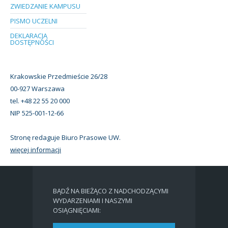
ZWIEDZANIE KAMPUSU
PISMO UCZELNI
DEKLARACJA
DOSTĘPNOŚCI
Krakowskie Przedmieście 26/28
00-927 Warszawa
tel. +48 22 55 20 000
NIP 525-001-12-66
Stronę redaguje Biuro Prasowe UW.
więcej informacji
BĄDŹ NA BIEŻĄCO Z NADCHODZĄCYMI
WYDARZENIAMI I NASZYMI
OSIĄGNIĘCIAMI: