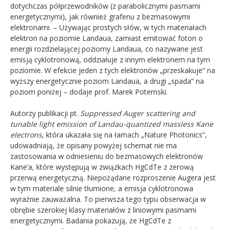
dotychczas półprzewodników (z parabolicznymi pasmami
energetycznymi), jak również grafenu z bezmasowymi
elektronami. – Używając prostych słów, w tych materiałach
elektron na poziomie Landaua, zamiast emitować foton o
energii rozdzielającej poziomy Landaua, co nazywane jest
emisją cyklotronową, oddziałuje z innym elektronem na tym
poziomie. W efekcie jeden z tych elektronów „przeskakuje” na
wyższy energetycznie poziom Landaua, a drugi „spada” na
poziom poniżej – dodaje prof. Marek Potemski.
Autorzy publikacji pt.
Suppressed Auger scattering and
tunable light emission of Landau-quantized massless Kane
electrons
, która ukazała się na łamach „Nature Photonics”,
udowadniają, że opisany powyżej schemat nie ma
zastosowania w odniesieniu do bezmasowych elektronów
Kane’a, które występują w związkach HgCdTe z zerową
przerwą energetyczną. Niepożądane rozproszenie Augera jest
w tym materiale silnie tłumione, a emisja cyklotronowa
wyraźnie zauważalna. To pierwsza tego typu obserwacja w
obrębie szerokiej klasy materiałów z liniowymi pasmami
energetycznymi. Badania pokazują, że HgCdTe z