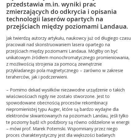
przedstawia m.in. wyniki prac
zmierzających do odkrycia i opisania
technologii laserów opartych na
przejściach między poziomami Landaua.
Jak twierdzą autorzy artykułu, naukowcy już od długiego czasu
pracowali nad skonstruowaniem lasera opartego na
przejściach między poziomami Landaua. Mógłby on być
unikatowym źródłem monochromatycznego promieniowania,
z możliwością strojenia za pomocą zewnętrznie
przykładanego pola magnetycznego – zarówno w zakresie
teraherców, jak i podczerwieni.
– Pomimo dekad wysiłków niezawodne urządzenie o takich
właściwościach nigdy nie zostało stworzone. Jest to
spowodowane obecnością procesów rekombinacji
niepromienistej typu Auger, które są bardzo wydajne dla
elektronów skwantowanych na poziomach Landau, jeśli tylko
te poziomy bądź ich podzbiory są równo oddzielone w energii
– mówi prof. Marek Potemski. Wspomniany przez niego
proces charakterystyczny jest dla większości badanych