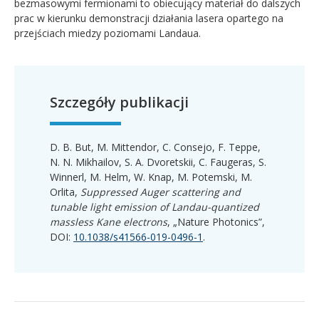
bezmasowymi fermionami to obiecujący materiał do dalszych
prac w kierunku demonstracji działania lasera opartego na
przejściach miedzy poziomami Landaua.
Szczegóły publikacji
D. B. But, M. Mittendor, C. Consejo, F. Teppe,
N. N. Mikhailov, S. A. Dvoretskii, C. Faugeras, S.
Winnerl, M. Helm, W. Knap, M. Potemski, M.
Orlita,
Suppressed Auger scattering and
tunable light emission of Landau-quantized
massless Kane electrons
, „Nature Photonics”,
DOI:
10.1038/s41566-019-0496-1
.