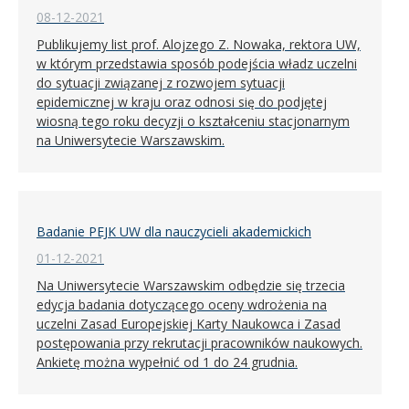
08-12-2021
Publikujemy list prof. Alojzego Z. Nowaka, rektora UW,
w którym przedstawia sposób podejścia władz uczelni
do sytuacji związanej z rozwojem sytuacji
epidemicznej w kraju oraz odnosi się do podjętej
wiosną tego roku decyzji o kształceniu stacjonarnym
na Uniwersytecie Warszawskim.
Badanie PEJK UW dla nauczycieli akademickich
01-12-2021
Na Uniwersytecie Warszawskim odbędzie się trzecia
edycja badania dotyczącego oceny wdrożenia na
uczelni Zasad Europejskiej Karty Naukowca i Zasad
postępowania przy rekrutacji pracowników naukowych.
Ankietę można wypełnić od 1 do 24 grudnia.