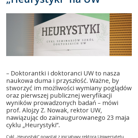
Kandydat
Absolwent
–
Doktorantki i doktoranci UW
to nasza
naukowa duma i przyszłość. Ważne, by
stworzyć im możliwości wymiany poglądów
oraz pierwszej publicznej weryfikacji
wyników prowadzonych badań – mówi
prof. Alojzy Z. Nowak, rektor UW,
nawiązując do zainaugurowanego 23 maja
cyklu „Heurystyki”.
Cykl „Heurystyki” powstał z inicjatywy rektora Uniwersytetu