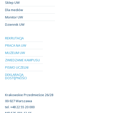
Sklep UW
Dla mediów
Monitor UW
Dziennik UW
REKRUTACJA
PRACA NA UW
MUZEUM UW
ZWIEDZANIE KAMPUSU
PISMO UCZELNI
DEKLARACJA
DOSTĘPNOŚCI
Krakowskie Przedmieście 26/28
00-927 Warszawa
tel. +48 22 55 20 000
NIP 525-001-12-66