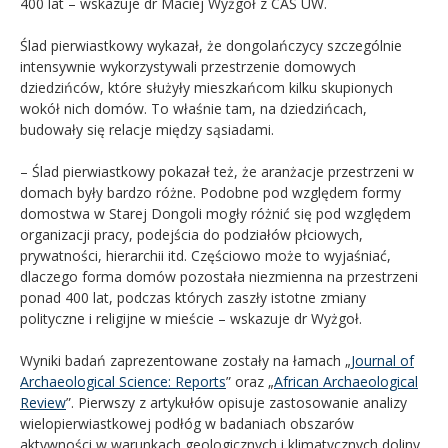
400 lat – wskazuje dr Maciej Wyżgoł z CAŚ UW.
Ślad pierwiastkowy wykazał, że dongolańczycy szczególnie
intensywnie wykorzystywali przestrzenie domowych
dziedzińców, które służyły mieszkańcom kilku skupionych
wokół nich domów. To właśnie tam, na dziedzińcach,
budowały się relacje między sąsiadami.
– Ślad pierwiastkowy pokazał też, że aranżacje przestrzeni w
domach były bardzo różne. Podobne pod względem formy
domostwa w Starej Dongoli mogły różnić się pod względem
organizacji pracy, podejścia do podziałów płciowych,
prywatności, hierarchii itd. Częściowo może to wyjaśniać,
dlaczego forma domów pozostała niezmienna na przestrzeni
ponad 400 lat, podczas których zaszły istotne zmiany
polityczne i religijne w mieście – wskazuje dr Wyżgoł.
Wyniki badań zaprezentowane zostały na łamach „
Journal of
Archaeological Science: Reports
” oraz „
African Archaeological
Review
”. Pierwszy z artykułów opisuje zastosowanie analizy
wielopierwiastkowej podłóg w badaniach obszarów
aktywności w warunkach geologicznych i klimatycznych doliny