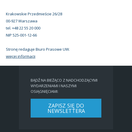
Krakowskie Przedmieście 26/28
00-927 Warszawa
tel. +48 22 55 20 000
NIP 525-001-12-66
Stronę redaguje Biuro Prasowe UW.
więcej informacji
BĄDŹ NA BIEŻĄCO Z NADCHODZĄCYMI
WYDARZENIAMI I NASZYMI
OSIĄGNIĘCIAMI:
ZAPISZ SIĘ DO
NEWSLETTERA