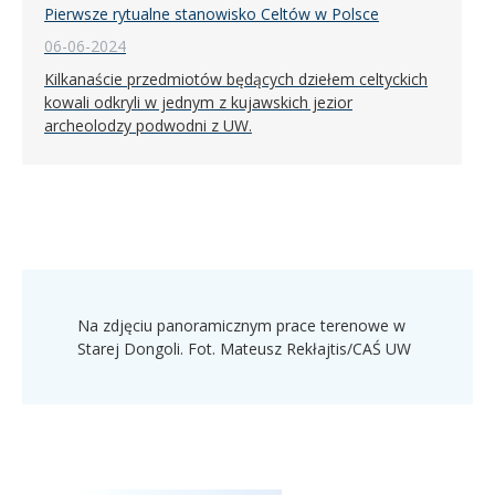
Pierwsze rytualne stanowisko Celtów w Polsce
06-06-2024
Kilkanaście przedmiotów będących dziełem celtyckich
kowali odkryli w jednym z kujawskich jezior
archeolodzy podwodni z UW.
Na zdjęciu panoramicznym prace terenowe w
Starej Dongoli. Fot. Mateusz Rekłajtis/CAŚ UW