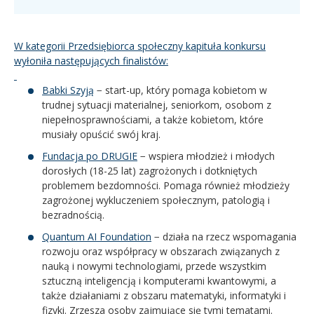
W kategorii Przedsiębiorca społeczny kapituła konkursu
wyłoniła następujących finalistów:
Babki Szyją
− start-up, który pomaga kobietom w
trudnej sytuacji materialnej, seniorkom, osobom z
niepełnosprawnościami, a także kobietom, które
musiały opuścić swój kraj.
Fundacja po DRUGIE
− wspiera młodzież i młodych
dorosłych (18-25 lat) zagrożonych i dotkniętych
problemem bezdomności. Pomaga również młodzieży
zagrożonej wykluczeniem społecznym, patologią i
bezradnością.
Quantum AI Foundation
− działa na rzecz wspomagania
rozwoju oraz współpracy w obszarach związanych z
nauką i nowymi technologiami, przede wszystkim
sztuczną inteligencją i komputerami kwantowymi, a
także działaniami z obszaru matematyki, informatyki i
fizyki. Zrzesza osoby zajmujące się tymi tematami.