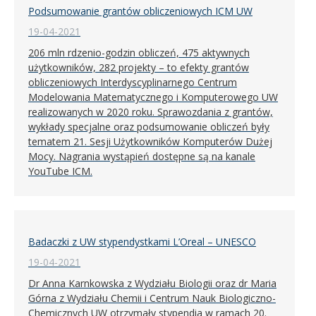
Podsumowanie grantów obliczeniowych ICM UW
19-04-2021
206 mln rdzenio-godzin obliczeń, 475 aktywnych
użytkowników, 282 projekty – to efekty grantów
obliczeniowych Interdyscyplinarnego Centrum
Modelowania Matematycznego i Komputerowego UW
realizowanych w 2020 roku. Sprawozdania z grantów,
wykłady specjalne oraz podsumowanie obliczeń były
tematem 21. Sesji Użytkowników Komputerów Dużej
Mocy. Nagrania wystąpień dostępne są na kanale
YouTube ICM.
Badaczki z UW stypendystkami L’Oreal – UNESCO
19-04-2021
Dr Anna Karnkowska z Wydziału Biologii oraz dr Maria
Górna z Wydziału Chemii i Centrum Nauk Biologiczno-
Chemicznych UW otrzymały stypendia w ramach 20.