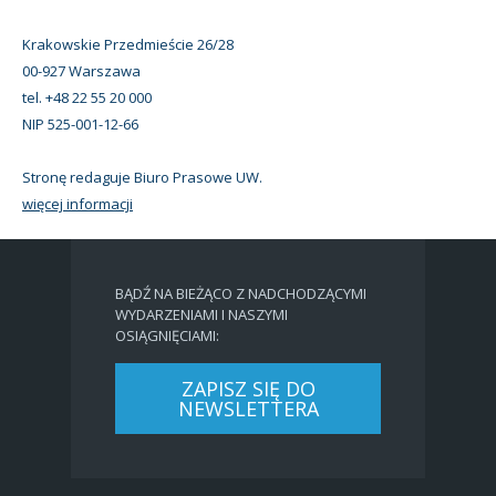
Krakowskie Przedmieście 26/28
00-927 Warszawa
tel. +48 22 55 20 000
NIP 525-001-12-66
Stronę redaguje Biuro Prasowe UW.
więcej informacji
BĄDŹ NA BIEŻĄCO Z NADCHODZĄCYMI
WYDARZENIAMI I NASZYMI
OSIĄGNIĘCIAMI:
ZAPISZ SIĘ DO
NEWSLETTERA