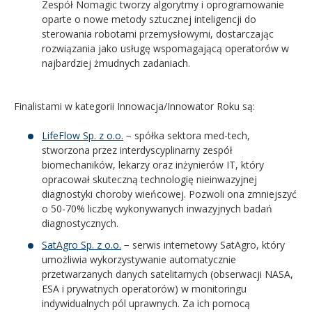
Zespół Nomagic tworzy algorytmy i oprogramowanie
oparte o nowe metody sztucznej inteligencji do
sterowania robotami przemysłowymi, dostarczając
rozwiązania jako usługę wspomagającą operatorów w
najbardziej żmudnych zadaniach.
Finalistami w kategorii Innowacja/Innowator Roku są:
LifeFlow Sp. z o.o.
− spółka sektora med-tech,
stworzona przez interdyscyplinarny zespół
biomechaników, lekarzy oraz inżynierów IT, który
opracował skuteczną technologię nieinwazyjnej
diagnostyki choroby wieńcowej. Pozwoli ona zmniejszyć
o 50-70% liczbę wykonywanych inwazyjnych badań
diagnostycznych.
SatAgro Sp. z o.o.
− serwis internetowy SatAgro, który
umożliwia wykorzystywanie automatycznie
przetwarzanych danych satelitarnych (obserwacji NASA,
ESA i prywatnych operatorów) w monitoringu
indywidualnych pól uprawnych. Za ich pomocą