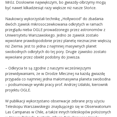
Mróz. Dosłownie największym, bo gwiazdy-olbrzymy mogą
być nawet kilkadziesiąt razy większe niż nasze Słońce.
Naukowcy wykorzystali technikę „Hollywood” do zbadania
dwóch zjawisk mikrosoczewkowania odkrytych w ramach
przeglądu nieba OGLE prowadzonego przez astronomów z
Uniwersytetu Warszawskiego. Jedno ze zjawisk zostało
wywołane prawdopodobnie przez planetę nieznacznie większą
niż Ziemia. Jest to jedna z najmniej masywnych planet
swobodnych odkrytych do tej pory. Drugie zjawisko zostało
wywołane przez obiekt podobny do Jowisza.
– Odkrycia te są zgodne z naszymi wcześniejszymi
przewidywaniami, że w Drodze Mlecznej na każdą gwiazdę
przypada co najmniej jedna małomasywna planeta swobodna
– podsumowuje wyniki pracy prof. Andrzej Udalski, kierownik
projektu OGLE.
W publikacji wykorzystano obserwacje zebrane przy użyciu
Teleskopu Warszawskiego znajdującego się w Obserwatorium
Las Campanas w Chile, a także innych teleskopów położonych