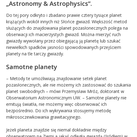
„Astronomy & Astrophysics”.
Do tej pory odkryto i zbadano prawie cztery tysiące planet
krążących wokół innych niż Słońce gwiazd. Większość metod
służących do znajdowania planet pozasłonecznych polega na
obserwacji ich macierzystych gwiazd. Można mierzyć ruch
gwiazdy wywołany przez obiegającą ją planetę lub szukać
niewielkich spadków jasności spowodowanych przejściem
planety na tle tarczy gwiazdy.
Samotne planety
– Metody te umożliwiają znajdowanie setek planet
pozasłonecznych, ale nie możemy ich zastosować do szukania
planet swobodnych – mówi Przemysław Mróz, doktorant w
Obserwatorium Astronomicznym UW. – Samotne planety nie
emitują światła, nie możemy więc obserwować ich
bezpośrednio. Do ich wykrywania stosujemy metodę
mikrosoczewkowania grawitacyjnego.
Jeżeli planeta znajdzie się niemal dokładnie między
obserwatorem na Ziemi a jakąś odległą gwiazdą (źródłem) w