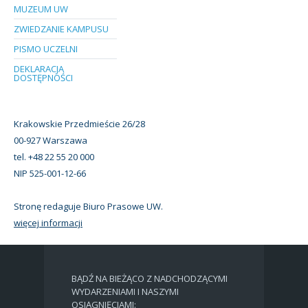
MUZEUM UW
ZWIEDZANIE KAMPUSU
PISMO UCZELNI
DEKLARACJA
DOSTĘPNOŚCI
Krakowskie Przedmieście 26/28
00-927 Warszawa
tel. +48 22 55 20 000
NIP 525-001-12-66
Stronę redaguje Biuro Prasowe UW.
więcej informacji
BĄDŹ NA BIEŻĄCO Z NADCHODZĄCYMI
WYDARZENIAMI I NASZYMI
OSIĄGNIĘCIAMI: