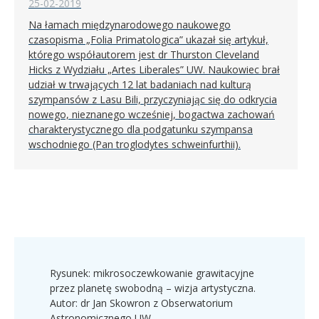
25-02-2019
Na łamach międzynarodowego naukowego
czasopisma „Folia Primatologica” ukazał się artykuł,
którego współautorem jest dr Thurston Cleveland
Hicks z Wydziału „Artes Liberales” UW. Naukowiec brał
udział w trwających 12 lat badaniach nad kulturą
szympansów z Lasu Bili, przyczyniając się do odkrycia
nowego, nieznanego wcześniej, bogactwa zachowań
charakterystycznego dla podgatunku szympansa
wschodniego (Pan troglodytes schweinfurthii).
Rysunek: mikrosoczewkowanie grawitacyjne
przez planetę swobodną – wizja artystyczna.
Autor: dr Jan Skowron z Obserwatorium
Astronomicznego UW.