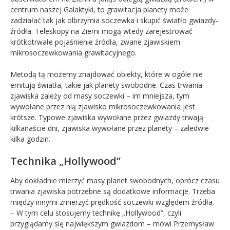
centrum naszej Galaktyki, to grawitacja planety może
zadziałać tak jak olbrzymia soczewka i skupić światło gwiazdy-
źródła. Teleskopy na Ziemi mogą wtedy zarejestrować
krótkotrwałe pojaśnienie źródła, zwane zjawiskiem
mikrosoczewkowania grawitacyjnego.
Metodą tą możemy znajdować obiekty, które w ogóle nie
emitują światła, takie jak planety swobodne. Czas trwania
zjawiska zależy od masy soczewki – im mniejsza, tym
wywołane przez nią zjawisko mikrosoczewkowania jest
krótsze. Typowe zjawiska wywołane przez gwiazdy trwają
kilkanaście dni, zjawiska wywołane przez planety – zaledwie
kilka godzin.
Technika „Hollywood”
Aby dokładnie mierzyć masy planet swobodnych, oprócz czasu
trwania zjawiska potrzebne są dodatkowe informacje. Trzeba
między innymi zmierzyć prędkość soczewki względem źródła.
– W tym celu stosujemy technikę „Hollywood”, czyli
przyglądamy się największym gwiazdom – mówi Przemysław