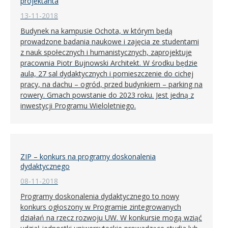
projektanta
13-11-2018
Budynek na kampusie Ochota, w którym będą
prowadzone badania naukowe i zajęcia ze studentami
z nauk społecznych i humanistycznych, zaprojektuje
pracownia Piotr Bujnowski Architekt. W środku będzie
aula, 27 sal dydaktycznych i pomieszczenie do cichej
pracy, na dachu – ogród, przed budynkiem – parking na
rowery. Gmach powstanie do 2023 roku. Jest jedną z
inwestycji Programu Wieloletniego.
ZIP – konkurs na programy doskonalenia
dydaktycznego
08-11-2018
Programy doskonalenia dydaktycznego to nowy
konkurs ogłoszony w Programie zintegrowanych
działań na rzecz rozwoju UW. W konkursie mogą wziąć