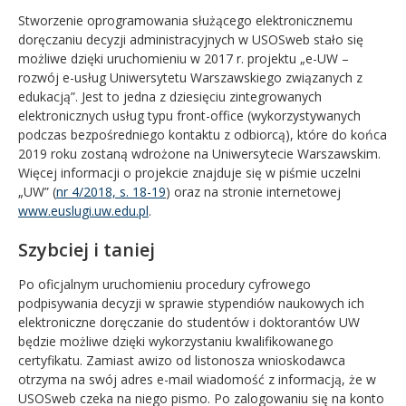
Stworzenie oprogramowania służącego elektronicznemu
doręczaniu decyzji administracyjnych w USOSweb stało się
możliwe dzięki uruchomieniu w 2017 r. projektu „e-UW –
rozwój e-usług Uniwersytetu Warszawskiego związanych z
edukacją”. Jest to jedna z dziesięciu zintegrowanych
elektronicznych usług typu front-office (wykorzystywanych
podczas bezpośredniego kontaktu z odbiorcą), które do końca
2019 roku zostaną wdrożone na Uniwersytecie Warszawskim.
Więcej informacji o projekcie znajduje się w piśmie uczelni
„UW” (
nr 4/2018, s. 18-19
) oraz na stronie internetowej
www.euslugi.uw.edu.pl
.
Szybciej i taniej
Po oficjalnym uruchomieniu procedury cyfrowego
podpisywania decyzji w sprawie stypendiów naukowych ich
elektroniczne doręczanie do studentów i doktorantów UW
będzie możliwe dzięki wykorzystaniu kwalifikowanego
certyfikatu. Zamiast awizo od listonosza wnioskodawca
otrzyma na swój adres e-mail wiadomość z informacją, że w
USOSweb czeka na niego pismo. Po zalogowaniu się na konto