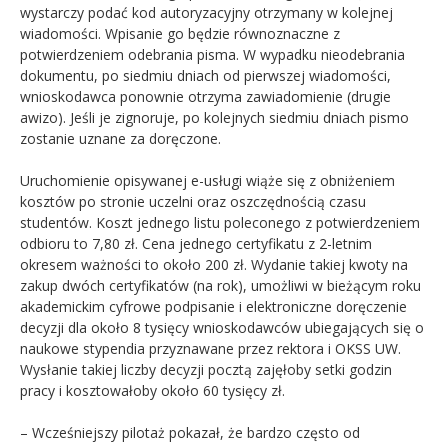
wystarczy podać kod autoryzacyjny otrzymany w kolejnej
wiadomości. Wpisanie go będzie równoznaczne z
potwierdzeniem odebrania pisma. W wypadku nieodebrania
dokumentu, po siedmiu dniach od pierwszej wiadomości,
wnioskodawca ponownie otrzyma zawiadomienie (drugie
awizo). Jeśli je zignoruje, po kolejnych siedmiu dniach pismo
zostanie uznane za doręczone.
Uruchomienie opisywanej e-usługi wiąże się z obniżeniem
kosztów po stronie uczelni oraz oszczędnością czasu
studentów. Koszt jednego listu poleconego z potwierdzeniem
odbioru to 7,80 zł. Cena jednego certyfikatu z 2-letnim
okresem ważności to około 200 zł. Wydanie takiej kwoty na
zakup dwóch certyfikatów (na rok), umożliwi w bieżącym roku
akademickim cyfrowe podpisanie i elektroniczne doręczenie
decyzji dla około 8 tysięcy wnioskodawców ubiegających się o
naukowe stypendia przyznawane przez rektora i OKSS UW.
Wysłanie takiej liczby decyzji pocztą zajęłoby setki godzin
pracy i kosztowałoby około 60 tysięcy zł.
– Wcześniejszy pilotaż pokazał, że bardzo często od