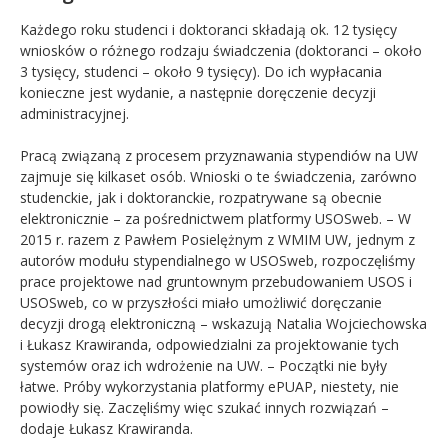
Każdego roku studenci i doktoranci składają ok. 12 tysięcy
wniosków o różnego rodzaju świadczenia (doktoranci – około
3 tysięcy, studenci – około 9 tysięcy). Do ich wypłacania
konieczne jest wydanie, a następnie doręczenie decyzji
administracyjnej.
Pracą związaną z procesem przyznawania stypendiów na UW
zajmuje się kilkaset osób. Wnioski o te świadczenia, zarówno
studenckie, jak i doktoranckie, rozpatrywane są obecnie
elektronicznie – za pośrednictwem platformy USOSweb. – W
2015 r. razem z Pawłem Posielężnym z WMIM UW, jednym z
autorów modułu stypendialnego w USOSweb, rozpoczęliśmy
prace projektowe nad gruntownym przebudowaniem USOS i
USOSweb, co w przyszłości miało umożliwić doręczanie
decyzji drogą elektroniczną – wskazują Natalia Wojciechowska
i Łukasz Krawiranda, odpowiedzialni za projektowanie tych
systemów oraz ich wdrożenie na UW. – Początki nie były
łatwe. Próby wykorzystania platformy ePUAP, niestety, nie
powiodły się. Zaczęliśmy więc szukać innych rozwiązań –
dodaje Łukasz Krawiranda.