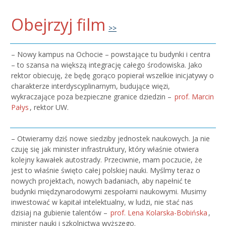
Obejrzyj film
>>
– Nowy kampus na Ochocie – powstające tu budynki i centra
– to szansa na większą integrację całego środowiska. Jako
rektor obiecuję, że będę gorąco popierał wszelkie inicjatywy o
charakterze interdyscyplinarnym, budujące więzi,
wykraczające poza bezpieczne granice dziedzin –
prof. Marcin
Pałys
, rektor UW.
– Otwieramy dziś nowe siedziby jednostek naukowych. Ja nie
czuję się jak minister infrastruktury, który właśnie otwiera
kolejny kawałek autostrady. Przeciwnie, mam poczucie, że
jest to właśnie święto całej polskiej nauki. Myślmy teraz o
nowych projektach, nowych badaniach, aby napełnić te
budynki międzynarodowymi zespołami naukowymi. Musimy
inwestować w kapitał intelektualny, w ludzi, nie stać nas
dzisiaj na gubienie talentów –
prof. Lena Kolarska-Bobińska
,
minister nauki i szkolnictwa wyższego.