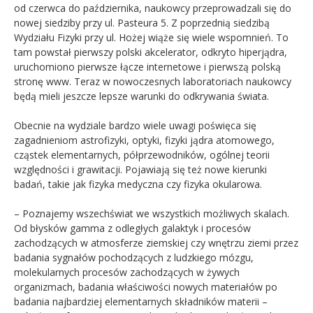
od czerwca do października, naukowcy przeprowadzali się do
nowej siedziby przy ul. Pasteura 5. Z poprzednią siedzibą
Wydziału Fizyki przy ul. Hożej wiąże się wiele wspomnień. To
tam powstał pierwszy polski akcelerator, odkryto hiperjądra,
uruchomiono pierwsze łącze internetowe i pierwszą polską
stronę www. Teraz w nowoczesnych laboratoriach naukowcy
będą mieli jeszcze lepsze warunki do odkrywania świata.
Obecnie na wydziale bardzo wiele uwagi poświęca się
zagadnieniom astrofizyki, optyki, fizyki jądra atomowego,
cząstek elementarnych, półprzewodników, ogólnej teorii
względności i grawitacji. Pojawiają się też nowe kierunki
badań, takie jak fizyka medyczna czy fizyka okularowa.
– Poznajemy wszechświat we wszystkich możliwych skalach.
Od błysków gamma z odległych galaktyk i procesów
zachodzących w atmosferze ziemskiej czy wnętrzu ziemi przez
badania sygnałów pochodzących z ludzkiego mózgu,
molekularnych procesów zachodzących w żywych
organizmach, badania właściwości nowych materiałów po
badania najbardziej elementarnych składników materii –