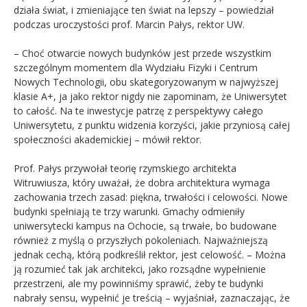
działa świat, i zmieniające ten świat na lepszy – powiedział
podczas uroczystości prof. Marcin Pałys, rektor UW.
– Choć otwarcie nowych budynków jest przede wszystkim
szczególnym momentem dla Wydziału Fizyki i Centrum
Nowych Technologii, obu skategoryzowanym w najwyższej
klasie A+, ja jako rektor nigdy nie zapominam, że Uniwersytet
to całość. Na te inwestycje patrzę z perspektywy całego
Uniwersytetu, z punktu widzenia korzyści, jakie przyniosą całej
społeczności akademickiej – mówił rektor.
Prof. Pałys przywołał teorię rzymskiego architekta
Witruwiusza, który uważał, że dobra architektura wymaga
zachowania trzech zasad: piękna, trwałości i celowości. Nowe
budynki spełniają te trzy warunki. Gmachy odmieniły
uniwersytecki kampus na Ochocie, są trwałe, bo budowane
również z myślą o przyszłych pokoleniach. Najważniejszą
jednak cechą, którą podkreślił rektor, jest celowość. – Można
ją rozumieć tak jak architekci, jako rozsądne wypełnienie
przestrzeni, ale my powinniśmy sprawić, żeby te budynki
nabrały sensu, wypełnić je treścią – wyjaśniał, zaznaczając, że