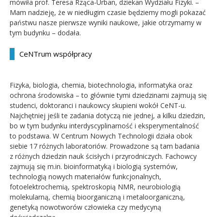
mówiła prof. Teresa Rząca-Urban, dziekan Wydziału Fizyki. –
Mam nadzieję, że w niedługim czasie będziemy mogli pokazać
państwu nasze pierwsze wyniki naukowe, jakie otrzymamy w
tym budynku – dodała.
CeNTrum współpracy
Fizyka, biologia, chemia, biotechnologia, informatyka oraz
ochrona środowiska – to głównie tymi dziedzinami zajmują się
studenci, doktoranci i naukowcy skupieni wokół CeNT-u.
Najchętniej jeśli te zadania dotyczą nie jednej, a kilku dziedzin,
bo w tym budynku interdyscyplinarność i eksperymentalność
to podstawa. W Centrum Nowych Technologii działa obok
siebie 17 różnych laboratoriów. Prowadzone są tam badania
z różnych dziedzin nauk ścisłych i przyrodniczych. Fachowcy
zajmują się m.in. bioinformatyką i biologią systemów,
technologią nowych materiałów funkcjonalnych,
fotoelektrochemią, spektroskopią NMR, neurobiologią
molekularną, chemią bioorganiczną i metaloorganiczną,
genetyką nowotworów człowieka czy medycyną