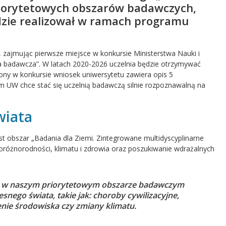
 priorytetowych obszarów badawczych,
zie realizował w ramach programu
 zajmując pierwsze miejsce w konkursie Ministerstwa Nauki i
ia badawcza”. W latach 2020-2026 uczelnia będzie otrzymywać
ny w konkursie wniosek uniwersytetu zawiera opis 5
m UW chce stać się uczelnią badawczą silnie rozpoznawalną na
wiata
 obszar „Badania dla Ziemi. Zintegrowane multidyscyplinarne
ioróżnorodności, klimatu i zdrowia oraz poszukiwanie wdrażalnych
ch w naszym priorytetowym obszarze badawczym
nego świata, takie jak: choroby cywilizacyjne,
enie środowiska czy zmiany klimatu.