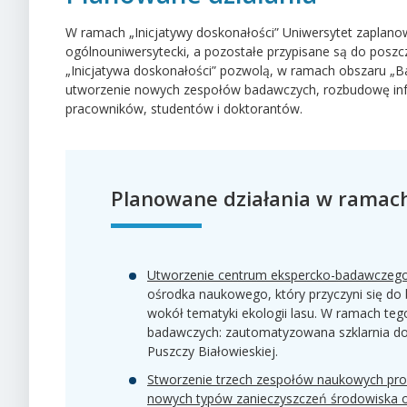
W ramach „Inicjatywy doskonałości” Uniwersytet zaplanow
ogólnouniwersytecki, a pozostałe przypisane są do posz
„Inicjatywa doskonałości” pozwolą, w ramach obszaru „B
utworzenie nowych zespołów badawczych, rozbudowę infra
pracowników, studentów i doktorantów.
Planowane działania w ramach 
Utworzenie centrum ekspercko-badawczego 
ośrodka naukowego, który przyczyni się do
wokół tematyki ekologii lasu. W ramach te
badawczych: zautomatyzowana szklarnia doś
Puszczy Białowieskiej.
Stworzenie trzech zespołów naukowych prow
nowych typów zanieczyszczeń środowiska o