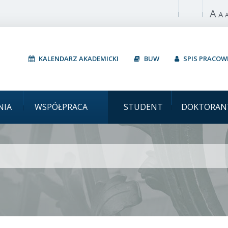
A
Włącz wysoki 
A
KALENDARZ AKADEMICKI
BUW
SPIS PRACO
Uniwersytet Warszaw
NIA
WSPÓŁPRACA
STUDENT
DOKTORAN