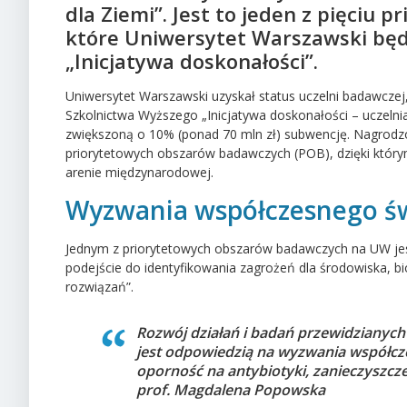
dla Ziemi”. Jest to jeden z pięciu
które Uniwersytet Warszawski będ
„Inicjatywa doskonałości”.
Uniwersytet Warszawski uzyskał status uczelni badawczej,
Szkolnictwa Wyższego „Inicjatywa doskonałości – uczeln
zwiększoną o 10% (ponad 70 mln zł) subwencję. Nagrodzo
priorytetowych obszarów badawczych (POB), dzięki który
arenie międzynarodowej.
Wyzwania współczesnego ś
Jednym z priorytetowych obszarów badawczych na UW jest
podejście do identyfikowania zagrożeń dla środowiska, b
rozwiązań”.
Rozwój działań i badań przewidziany
jest odpowiedzią na wyzwania współczes
oporność na antybiotyki, zanieczyszcz
prof. Magdalena Popowska