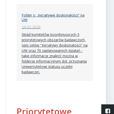
Folder o „Inicjatywie doskonałości” na
UW
24-02-2020
Skład komitetów koordynujących 5
priorytetowych obszarów badawczych,
opis celów "Inicjatywy doskonałości" na
UW oraz 70 zaplanowanych działań -
takie informacje znaleźć można w
folderze informacyjnym dot. przyznania
Uniwersytetowi statusu uczelni
badawczej.
Priorytetowe
L