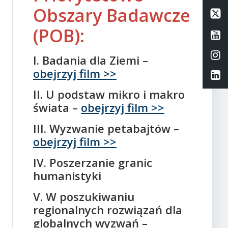
Obszary Badawcze
Li
(POB):
Li
Li
I. Badania dla Ziemi –
obejrzyj film >>
Li
II. U podstaw mikro i makro
świata –
obejrzyj film >>
III. Wyzwanie petabajtów –
obejrzyj film >>
IV. Poszerzanie granic
humanistyki
V. W poszukiwaniu
regionalnych rozwiązań dla
globalnych wyzwań –