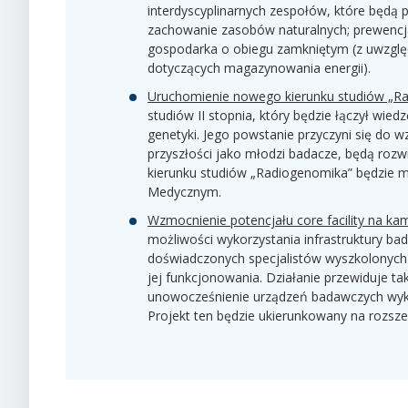
interdyscyplinarnych zespołów, które będą 
zachowanie zasobów naturalnych; prewencja,
gospodarka o obiegu zamkniętym (z uwzglę
dotyczących magazynowania energii).
Uruchomienie nowego kierunku studiów „R
studiów II stopnia, który będzie łączył wied
genetyki. Jego powstanie przyczyni się do
przyszłości jako młodzi badacze, będą rozwi
kierunku studiów „Radiogenomika” będzie 
Medycznym.
Wzmocnienie potencjału core facility na ka
możliwości wykorzystania infrastruktury ba
doświadczonych specjalistów wyszkolonych 
jej funkcjonowania. Działanie przewiduje 
unowocześnienie urządzeń badawczych wyko
Projekt ten będzie ukierunkowany na rozsz