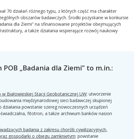
ał 70 działań różnego typu, z których część ma charakter
czególnych obszarów badawczych. Środki pozyskane w konkursie
adania dla Ziemi” na sfinansowanie projektów obejmujących
struktury, a także działania wspierające rozwój naukowy
POB „Badania dla Ziemi” to m.in.:
w Białowieskiej Stacji Geobotanicznej UW
: utworzenie
 budowania międzynarodowej sieci badawczej skupionej
go działania powstanie szereg nowoczesnych urządzeń
wiadczalna, fitotron, a także archiwum banków nasion
adzących badania z zakresu chorób cywilizacyjnych,
raz gospodarki o obiegu zamkniętym
: powstanie