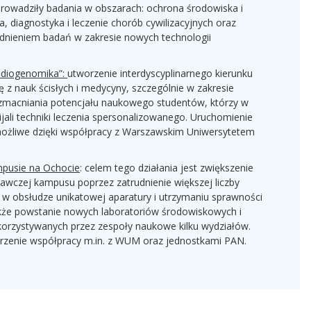
prowadziły badania w obszarach: ochrona środowiska i
 diagnostyka i leczenie chorób cywilizacyjnych oraz
dnieniem badań w zakresie nowych technologii
adiogenomika”:
utworzenie interdyscyplinarnego kierunku
zę z nauk ścisłych i medycyny, szczególnie w zakresie
 wzmacniania potencjału naukowego studentów, którzy w
jali techniki leczenia spersonalizowanego. Uruchomienie
możliwe dzięki współpracy z Warszawskim Uniwersytetem
mpusie na Ochocie
: celem tego działania jest zwiększenie
dawczej kampusu poprzez zatrudnienie większej liczby
w obsłudze unikatowej aparatury i utrzymaniu sprawności
także powstanie nowych laboratoriów środowiskowych i
rzystywanych przez zespoły naukowe kilku wydziałów.
erzenie współpracy m.in. z WUM oraz jednostkami PAN.