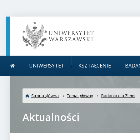
TREŚĆ STRONY
MENU GŁÓWNE
WYSZUKIWARKA
SOCIAL MEDIA
STOPKA STRONY
Menu główne
UNIWERSYTET
KSZTAŁCENIE
BADA
Strona główna
Temat główny
Badania dla Ziemi
Aktualności