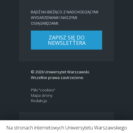
BĄDŹ NA BIEŻĄCO Z NADCHODZĄCYMI
WYDARZENIAMI I NASZYMI
OSIĄGNIĘCIAMI:
ZAPISZ SIĘ DO
NEWSLETTERA
© 2026 Uniwersytet Warszawski.
Wszelkie prawa zastrzeżone.
Pliki "cookies"
Mapa strony
Redakcja
BIP
|
EN
Na stronach internetowych Uniwersytetu Warszawskiego