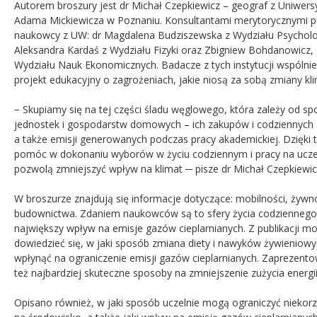
Autorem broszury jest dr Michał Czepkiewicz – geograf z Uniwersy
Adama Mickiewicza w Poznaniu. Konsultantami merytorycznymi pub
naukowcy z UW: dr Magdalena Budziszewska z Wydziału Psycholog
Aleksandra Kardaś z Wydziału Fizyki oraz Zbigniew Bohdanowicz, 
Wydziału Nauk Ekonomicznych. Badacze z tych instytucji wspólnie 
projekt edukacyjny o zagrożeniach, jakie niosą za sobą zmiany kl
− Skupiamy się na tej części śladu węglowego, która zależy od sp
jednostek i gospodarstw domowych – ich zakupów i codziennych 
a także emisji generowanych podczas pracy akademickiej. Dzięk
pomóc w dokonaniu wyborów w życiu codziennym i pracy na uczel
pozwolą zmniejszyć wpływ na klimat ─ pisze dr Michał Czepkiewic
W broszurze znajdują się informacje dotyczące: mobilności, żywn
budownictwa. Zdaniem naukowców są to sfery życia codziennego
największy wpływ na emisje gazów cieplarnianych. Z publikacji m
dowiedzieć się, w jaki sposób zmiana diety i nawyków żywieniow
wpłynąć na ograniczenie emisji gazów cieplarnianych. Zaprezent
też najbardziej skuteczne sposoby na zmniejszenie zużycia energii
Opisano również, w jaki sposób uczelnie mogą ograniczyć niekor