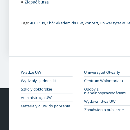
Złapać burzę
Tagi:
4EU Plus
,
Chór Akademicki UW
,
koncert
,
Uniwersytet w H
Władze UW
Uniwersytet Otwarty
Wydziały i jednostki
Centrum Wolontariatu
Szkoły doktorskie
Osoby z
niepełnosprawnościami
Administracja UW
Wydawnictwa UW
Materiały o UW do pobrania
Zamówienia publiczne