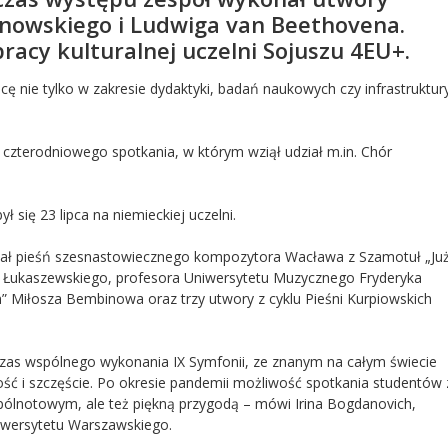
nowskiego i Ludwiga van Beethovena.
racy kulturalnej uczelni Sojuszu 4EU+.
 nie tylko w zakresie dydaktyki, badań naukowych czy infrastruktur
czterodniowego spotkania, w którym wziął udział m.in. Chór
 się 23 lipca na niemieckiej uczelni.
nał pieśń szesnastowiecznego kompozytora Wacława z Szamotuł „Ju
a Łukaszewskiego, profesora Uniwersytetu Muzycznego Fryderyka
um” Miłosza Bembinowa oraz trzy utwory z cyklu Pieśni Kurpiowskich
zas wspólnego wykonania IX Symfonii, ze znanym na całym świecie
ść i szczęście. Po okresie pandemii możliwość spotkania studentów 
pólnotowym, ale też piękną przygodą – mówi Irina Bogdanovich,
niwersytetu Warszawskiego.