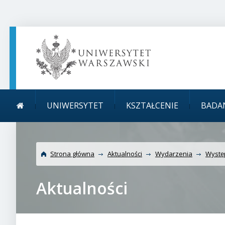
TREŚĆ STRONY
MENU GŁÓWNE
WYSZUKIWARKA
SOCIAL MEDIA
STOPKA STRONY
Menu główne
Uniwersytet Warszawsk
UNIWERSYTET
KSZTAŁCENIE
BADA
Heidelbergu
Strona główna
Aktualności
Wydarzenia
Wystę
Aktualności