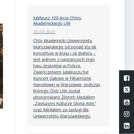
Jubileusz 100-lecia Chóru
Akademickiego UW
28-04-2023
Chór Akademicki Uniwersytetu
Warszawskiego od ponad stu lat
koncertuje w kraju i za granicą –
jest jednym z najstarszych tego
typu zespołów w Polsce.
Zwieńczeniem jubileuszu był
L
Koncert Galowy w Filharmonii
Narodowej w Warszawie, podczas
Li
którego Chór UW został
uhonorowany Złotym Medalem
Li
„Zasłużony Kulturze Gloria Artis”
oraz Medalem za zasługi dla
Li
Uniwersytetu Warszawskiego.
Li