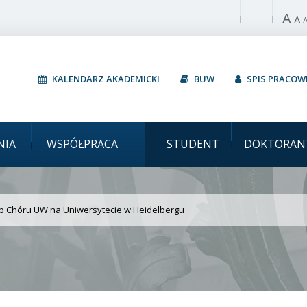
A
Włącz wysoki 
A
KALENDARZ AKADEMICKI
BUW
SPIS PRACO
i Występ Chóru UW na U
NIA
WSPÓŁPRACA
STUDENT
DOKTORAN
p Chóru UW na Uniwersytecie w Heidelbergu