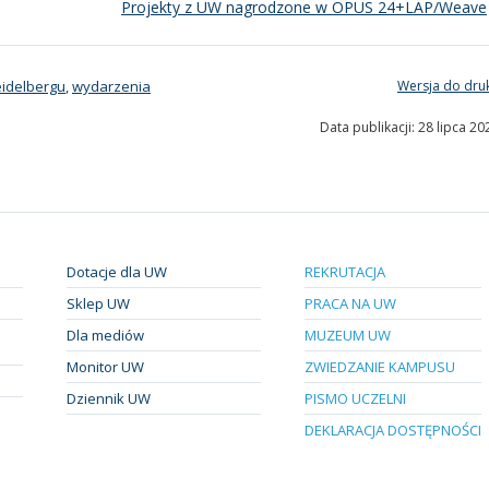
Projekty z UW nagrodzone w OPUS 24+LAP/Weave
eidelbergu
,
wydarzenia
Wersja do dru
Data publikacji: 28 lipca 20
Dotacje dla UW
REKRUTACJA
Sklep UW
PRACA NA UW
Dla mediów
MUZEUM UW
Monitor UW
ZWIEDZANIE KAMPUSU
Dziennik UW
PISMO UCZELNI
DEKLARACJA DOSTĘPNOŚCI