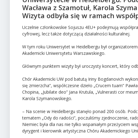
Wacława z Szamotuł, Karola Szyma
Wizyta odbyła się w ramach współp
Uczelnie członkowskie Sojuszu 4EU+ podejmują współpracę
cyfrowej, lecz także dotyczącą działalności kulturalnej.
W tym roku Uniwersytet w Heidelbergu był organizatorem 
Akademicki Uniwersytetu Warszawskiego.
Głównym punktem wizyty był uroczysty koncert, który odbył
Chór Akademicki UW pod batutą Iriny Bogdanovich wyko
się zmierzcha”, współczesne dzieło „Crucem tuam” Pawł
Chopina, „Jubilate deo” Jana Krutula, „Vulnerasti cor me
Karola Szymanowskiego.
– Na scenie w Heidelbergu stanęło ponad 200 osób. Podc
tematem „Ody do radości”, poczuliśmy zjednoczenie, rado
Niemiec była dla nas nie tylko wspaniałym przeżyciem ws
dyrygent i kierownik artystyczna Chóru Akademickiego U