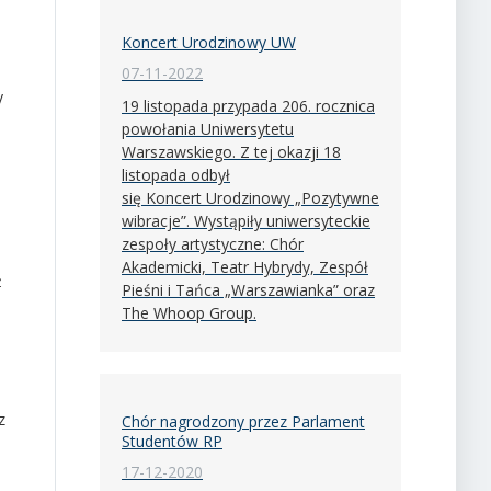
Koncert Urodzinowy UW
07-11-2022
y
19 listopada przypada 206. rocznica
powołania Uniwersytetu
Warszawskiego. Z tej okazji 18
listopada odbył
się Koncert Urodzinowy „Pozytywne
wibracje”. Wystąpiły uniwersyteckie
zespoły artystyczne: Chór
Akademicki, Teatr Hybrydy, Zespół
ż
Pieśni i Tańca „Warszawianka” oraz
The Whoop Group.
z
Chór nagrodzony przez Parlament
Studentów RP
17-12-2020