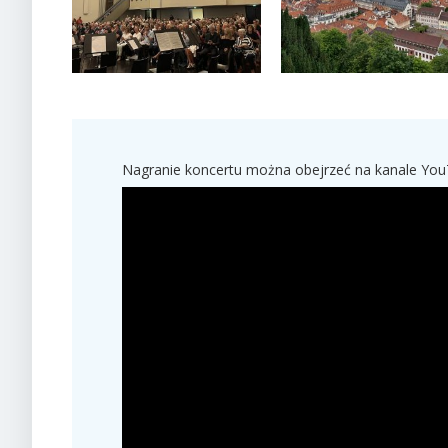
Nagranie koncertu można obejrzeć na kanale You