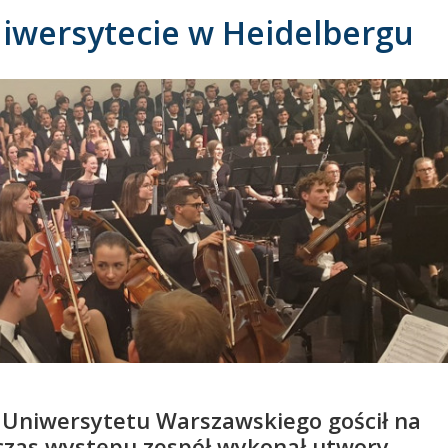
iwersytecie w Heidelbergu
 Uniwersytetu Warszawskiego gościł na
czas występu zespół wykonał utwory