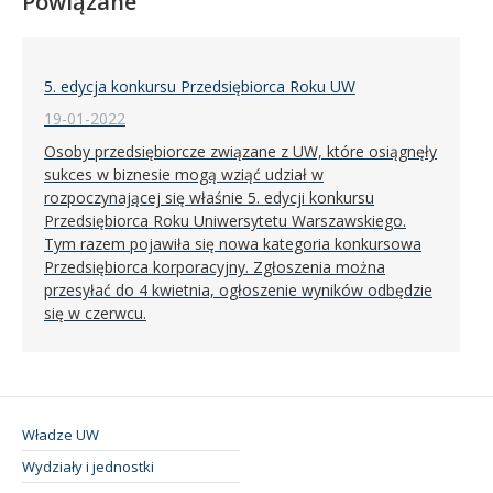
Powiązane
5. edycja konkursu Przedsiębiorca Roku UW
19-01-2022
Osoby przedsiębiorcze związane z UW, które osiągnęły
sukces w biznesie mogą wziąć udział w
rozpoczynającej się właśnie 5. edycji konkursu
Przedsiębiorca Roku Uniwersytetu Warszawskiego.
Tym razem pojawiła się nowa kategoria konkursowa
Przedsiębiorca korporacyjny. Zgłoszenia można
przesyłać do 4 kwietnia, ogłoszenie wyników odbędzie
się w czerwcu.
Władze UW
Wydziały i jednostki