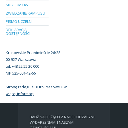
MUZEUM UW
ZWIEDZANIE KAMPUSU
PISMO UCZELNI
DEKLARACJA
DOSTĘPNOŚCI
Krakowskie Przedmieście 26/28
00-927 Warszawa
tel. +48 22 55 20 000
NIP 525-001-12-66
Stronę redaguje Biuro Prasowe UW.
więcej informacji
BĄDŹ NA BIEŻĄCO Z NADCHODZĄCYMI
WYDARZENIAMI I NASZYMI
OSIĄGNIĘCIAMI: