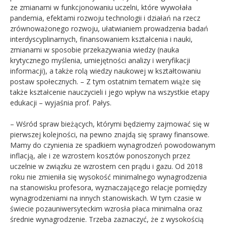
ze zmianami w funkcjonowaniu uczelni, które wywołała
pandemia, efektami rozwoju technologii i działań na rzecz
zrównoważonego rozwoju, ułatwianiem prowadzenia badań
interdyscyplinarnych, finansowaniem kształcenia i nauki,
zmianami w sposobie przekazywania wiedzy (nauka
krytycznego myślenia, umiejętności analizy i weryfikacji
informacji), a także rolą wiedzy naukowej w kształtowaniu
postaw społecznych. – Z tym ostatnim tematem wiąże się
także kształcenie nauczycieli i jego wpływ na wszystkie etapy
edukacji – wyjaśnia prof. Pałys.
– Wśród spraw bieżących, którymi będziemy zajmować się w
pierwszej kolejności, na pewno znajdą się sprawy finansowe.
Mamy do czynienia ze spadkiem wynagrodzeń powodowanym
inflacją, ale i ze wzrostem kosztów ponoszonych przez
uczelnie w związku ze wzrostem cen prądu i gazu. Od 2018
roku nie zmieniła się wysokość minimalnego wynagrodzenia
na stanowisku profesora, wyznaczającego relacje pomiędzy
wynagrodzeniami na innych stanowiskach. W tym czasie w
świecie pozauniwersyteckim wzrosła płaca minimalna oraz
średnie wynagrodzenie. Trzeba zaznaczyć, że z wysokością