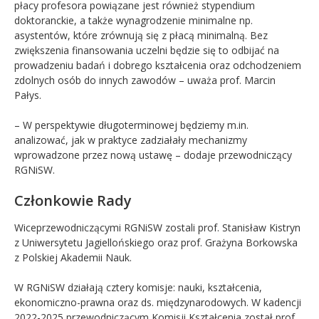
płacy profesora powiązane jest również stypendium
doktoranckie, a także wynagrodzenie minimalne np.
asystentów, które zrównują się z płacą minimalną. Bez
zwiększenia finansowania uczelni będzie się to odbijać na
prowadzeniu badań i dobrego kształcenia oraz odchodzeniem
zdolnych osób do innych zawodów – uważa prof. Marcin
Pałys.
– W perspektywie długoterminowej będziemy m.in.
analizować, jak w praktyce zadziałały mechanizmy
wprowadzone przez nową ustawę – dodaje przewodniczący
RGNiSW.
Członkowie Rady
Wiceprzewodniczącymi RGNiSW zostali prof. Stanisław Kistryn
z Uniwersytetu Jagiellońskiego oraz prof. Grażyna Borkowska
z Polskiej Akademii Nauk.
W RGNiSW działają cztery komisje: nauki, kształcenia,
ekonomiczno-prawna oraz ds. międzynarodowych. W kadencji
2022-2025 przewodniczącym Komisji Kształcenia został prof.