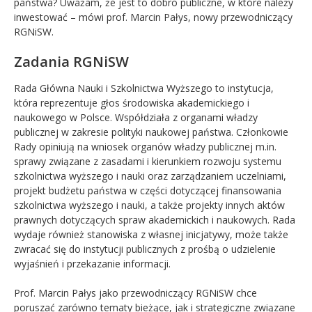
państwa? Uważam, że jest to dobro publiczne, w które należy
inwestować – mówi prof. Marcin Pałys, nowy przewodniczący
RGNiSW.
Zadania RGNiSW
Rada Główna Nauki i Szkolnictwa Wyższego to instytucja,
która reprezentuje głos środowiska akademickiego i
naukowego w Polsce. Współdziała z organami władzy
publicznej w zakresie polityki naukowej państwa. Członkowie
Rady opiniują na wniosek organów władzy publicznej m.in.
sprawy związane z zasadami i kierunkiem rozwoju systemu
szkolnictwa wyższego i nauki oraz zarządzaniem uczelniami,
projekt budżetu państwa w części dotyczącej finansowania
szkolnictwa wyższego i nauki, a także projekty innych aktów
prawnych dotyczących spraw akademickich i naukowych. Rada
wydaje również stanowiska z własnej inicjatywy, może także
zwracać się do instytucji publicznych z prośbą o udzielenie
wyjaśnień i przekazanie informacji.
Prof. Marcin Pałys jako przewodniczący RGNiSW chce
poruszać zarówno tematy bieżące, jak i strategiczne związane