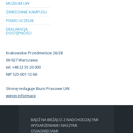
MUZEUM UW
ZWIEDZANIE KAMPUSU
PISMO UCZELNI
DEKLARACJA
DOSTĘPNOŚCI
Krakowskie Przedmieście 26/28
00-927 Warszawa
tel. +48 22 55 20 000
NIP 525-001-12-66
Stronę redaguje Biuro Prasowe UW.
więcej informacji
BĄDŹ NA BIEŻĄCO Z NADCHODZĄCYMI
WYDARZENIAMI I NASZYMI
OSIĄGNIĘCIAMI: