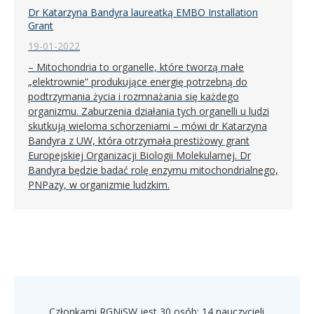
Dr Katarzyna Bandyra laureatką EMBO Installation
Grant
19-01-2022
– Mitochondria to organelle, które tworzą małe
„elektrownie” produkujące energię potrzebną do
podtrzymania życia i rozmnażania się każdego
organizmu. Zaburzenia działania tych organelli u ludzi
skutkują wieloma schorzeniami – mówi dr Katarzyna
Bandyra z UW, która otrzymała prestiżowy grant
Europejskiej Organizacji Biologii Molekularnej. Dr
Bandyra będzie badać rolę enzymu mitochondrialnego,
PNPazy, w organizmie ludzkim.
Członkami RGNiSW jest 30 osób: 14 nauczycieli