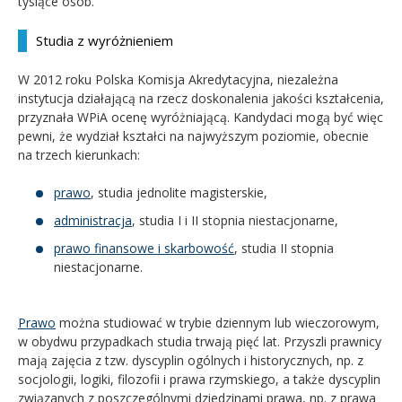
tysiące osób.
Studia z wyróżnieniem
W 2012 roku Polska Komisja Akredytacyjna, niezależna
instytucja działającą na rzecz doskonalenia jakości kształcenia,
przyznała WPiA ocenę wyróżniającą. Kandydaci mogą być więc
pewni, że wydział kształci na najwyższym poziomie, obecnie
na trzech kierunkach:
prawo
, studia jednolite magisterskie,
administracja
, studia I i II stopnia niestacjonarne,
prawo finansowe i skarbowość
, studia II stopnia
niestacjonarne.
Prawo
można studiować w trybie dziennym lub wieczorowym,
w obydwu przypadkach studia trwają pięć lat. Przyszli prawnicy
mają zajęcia z tzw. dyscyplin ogólnych i historycznych, np. z
socjologii, logiki, filozofii i prawa rzymskiego, a także dyscyplin
związanych z poszczególnymi dziedzinami prawa, np. z prawa