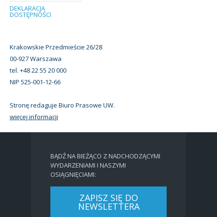
DEKLARACJA
DOSTĘPNOŚCI
Krakowskie Przedmieście 26/28
00-927 Warszawa
tel. +48 22 55 20 000
NIP 525-001-12-66
Stronę redaguje Biuro Prasowe UW.
więcej informacji
BĄDŹ NA BIEŻĄCO Z NADCHODZĄCYMI
WYDARZENIAMI I NASZYMI
OSIĄGNIĘCIAMI:
ZAPISZ SIĘ DO
NEWSLETTERA