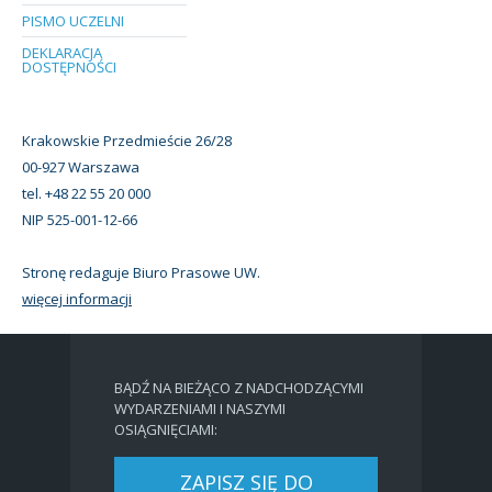
PISMO UCZELNI
DEKLARACJA
DOSTĘPNOŚCI
Krakowskie Przedmieście 26/28
00-927 Warszawa
tel. +48 22 55 20 000
NIP 525-001-12-66
Stronę redaguje Biuro Prasowe UW.
więcej informacji
BĄDŹ NA BIEŻĄCO Z NADCHODZĄCYMI
WYDARZENIAMI I NASZYMI
OSIĄGNIĘCIAMI:
ZAPISZ SIĘ DO