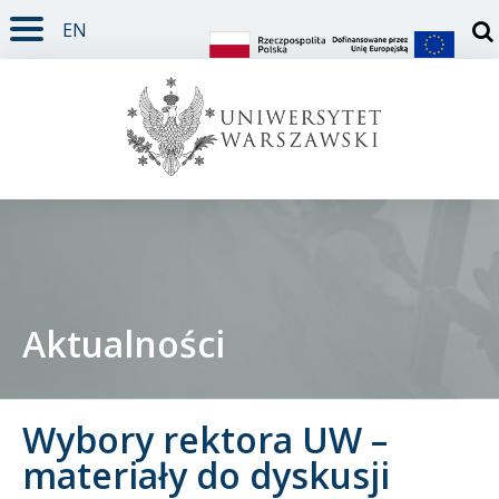
EN
TREŚĆ STRONY
MENU GŁÓWNE
WYSZUKIWARKA
SOCIAL MEDIA
STOPKA STRONY
Otw
Aktualności
Student
Wybory rektora UW –
Doktorant
materiały do dyskusji
Pracownik