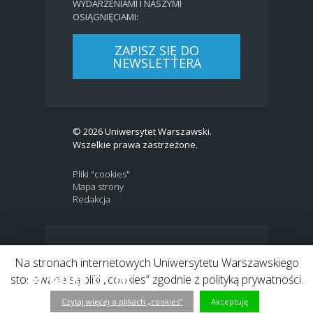
WYDARZENIAMI I NASZYMI
OSIĄGNIĘCIAMI:
ZAPISZ SIĘ DO
NEWSLETTERA
© 2026 Uniwersytet Warszawski.
Wszelkie prawa zastrzeżone.
Pliki "cookies"
Mapa strony
Redakcja
BIP
|
EN
Na stronach internetowych Uniwersytetu Warszawskiego
Link to Twitter profile
Link do profilu Facebook
Link do kanału Youtube
Link do profilu Instagram
Link do profilu LinkedIn
stosowane są pliki „cookies” zgodnie z polityką prywatności.
Czytaj więcej o plikach „cookies”
Akceptuję