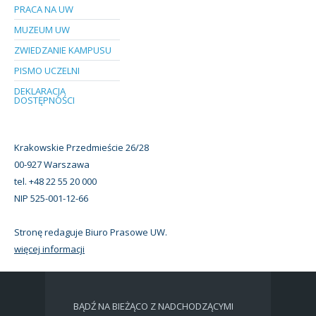
PRACA NA UW
MUZEUM UW
ZWIEDZANIE KAMPUSU
PISMO UCZELNI
DEKLARACJA
DOSTĘPNOŚCI
Krakowskie Przedmieście 26/28
00-927 Warszawa
tel. +48 22 55 20 000
NIP 525-001-12-66
Stronę redaguje Biuro Prasowe UW.
więcej informacji
BĄDŹ NA BIEŻĄCO Z NADCHODZĄCYMI