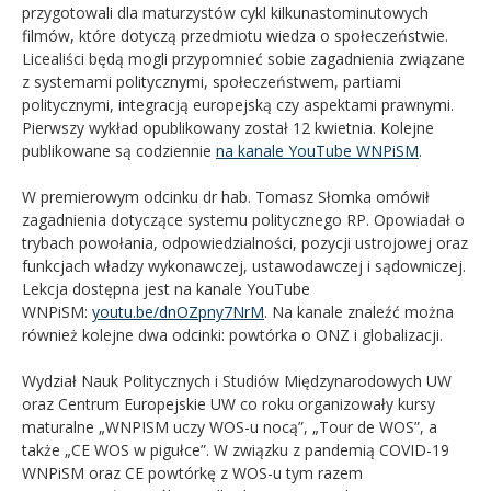
przygotowali dla maturzystów cykl kilkunastominutowych
filmów, które dotyczą przedmiotu wiedza o społeczeństwie.
Licealiści będą mogli przypomnieć sobie zagadnienia związane
z systemami politycznymi, społeczeństwem, partiami
politycznymi, integracją europejską czy aspektami prawnymi.
Pierwszy wykład opublikowany został 12 kwietnia. Kolejne
publikowane są codziennie
na kanale YouTube WNPiSM
.
W premierowym odcinku dr hab. Tomasz Słomka omówił
zagadnienia dotyczące systemu politycznego RP. Opowiadał o
trybach powołania, odpowiedzialności, pozycji ustrojowej oraz
funkcjach władzy wykonawczej, ustawodawczej i sądowniczej.
Lekcja dostępna jest na kanale YouTube
WNPiSM:
youtu.be/dnOZpny7NrM
. Na kanale znaleźć można
również kolejne dwa odcinki: powtórka o ONZ i globalizacji.
Wydział Nauk Politycznych i Studiów Międzynarodowych UW
oraz Centrum Europejskie UW co roku organizowały kursy
maturalne „WNPISM uczy WOS-u nocą”, „Tour de WOS”, a
także „CE WOS w pigułce”. W związku z pandemią COVID-19
WNPiSM oraz CE powtórkę z WOS-u tym razem