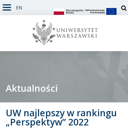
EN
TREŚĆ STRONY
MENU GŁÓWNE
WYSZUKIWARKA
SOCIAL MEDIA
STOPKA STRONY
Otw
Aktualności
Student
UW najlepszy w rankingu
Doktorant
„Perspektyw” 2022
Pracownik