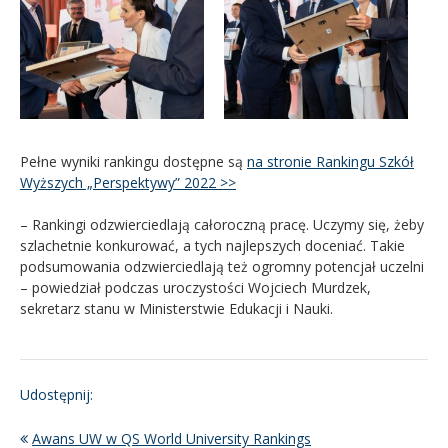
Pełne wyniki rankingu dostępne są
na stronie Rankingu Szkół
Wyższych „Perspektywy” 2022 >>
– Rankingi odzwierciedlają całoroczną pracę. Uczymy się, żeby
szlachetnie konkurować, a tych najlepszych doceniać. Takie
podsumowania odzwierciedlają też ogromny potencjał uczelni
– powiedział podczas uroczystości Wojciech Murdzek,
sekretarz stanu w Ministerstwie Edukacji i Nauki.
Udostępnij:
Awans UW w QS World University Rankings