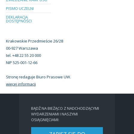
PISMO UCZELNI
DEKLARACJA
DOSTĘPNOŚCI
Krakowskie Przedmieście 26/28
00-927 Warszawa
tel. +48 22 55 20 000
NIP 525-001-12-66
Stronę redaguje Biuro Prasowe UW.
więcej informacji
BĄDŹ NA BIEŻĄCO Z NADCHODZĄCYMI
WYDARZENIAMI I NASZYMI
OSIĄGNIĘCIAMI:
ZAPISZ SIĘ DO