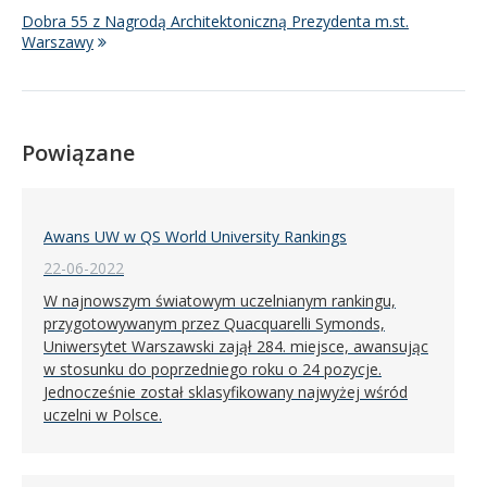
Dobra 55 z Nagrodą Architektoniczną Prezydenta m.st.
Warszawy
Powiązane
Awans UW w QS World University Rankings
22-06-2022
W najnowszym światowym uczelnianym rankingu,
przygotowywanym przez Quacquarelli Symonds,
Uniwersytet Warszawski zajął 284. miejsce, awansując
w stosunku do poprzedniego roku o 24 pozycje.
Jednocześnie został sklasyfikowany najwyżej wśród
uczelni w Polsce.