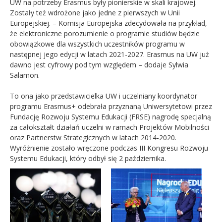
UW na potrzeby Erasmus były pionierskie w skali krajowej.
Zostały też wdrożone jako jedne z pierwszych w Unii
Europejskiej. – Komisja Europejska zdecydowała na przykład,
że elektroniczne porozumienie o programie studiów będzie
obowiązkowe dla wszystkich uczestników programu w
następnej jego edycji w latach 2021-2027. Erasmus na UW już
dawno jest cyfrowy pod tym względem – dodaje Sylwia
Salamon.
To ona jako przedstawicielka UW i uczelniany koordynator
programu Erasmus+ odebrała przyznaną Uniwersytetowi przez
Fundację Rozwoju Systemu Edukacji (FRSE) nagrodę specjalną
za całokształt działań uczelni w ramach Projektów Mobilności
oraz Partnerstw Strategicznych w latach 2014-2020.
Wyróżnienie zostało wręczone podczas III Kongresu Rozwoju
Systemu Edukacji, który odbył się 2 października.