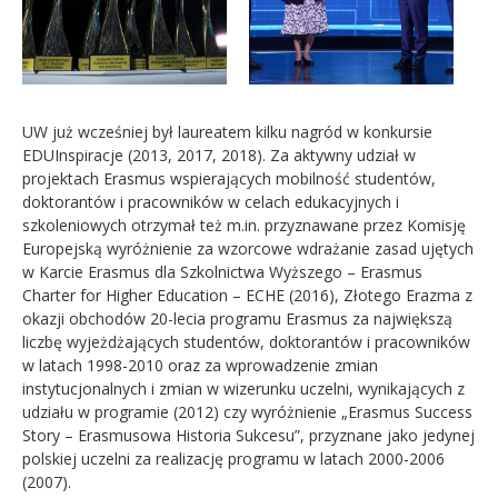
UW już wcześniej był laureatem kilku nagród w konkursie
EDUInspiracje (2013, 2017, 2018). Za aktywny udział w
projektach Erasmus wspierających mobilność studentów,
doktorantów i pracowników w celach edukacyjnych i
szkoleniowych otrzymał też m.in. przyznawane przez Komisję
Europejską wyróżnienie za wzorcowe wdrażanie zasad ujętych
w Karcie Erasmus dla Szkolnictwa Wyższego – Erasmus
Charter for Higher Education – ECHE (2016), Złotego Erazma z
okazji obchodów 20-lecia programu Erasmus za największą
liczbę wyjeżdżających studentów, doktorantów i pracowników
w latach 1998-2010 oraz za wprowadzenie zmian
instytucjonalnych i zmian w wizerunku uczelni, wynikających z
udziału w programie (2012) czy wyróżnienie „Erasmus Success
Story – Erasmusowa Historia Sukcesu”, przyznane jako jedynej
polskiej uczelni za realizację programu w latach 2000-2006
(2007).