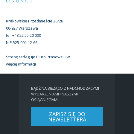
DOSTĘPNOŚCI
Krakowskie Przedmieście 26/28
00-927 Warszawa
tel. +48 22 55 20 000
NIP 525-001-12-66
Stronę redaguje Biuro Prasowe UW.
więcej informacji
BĄDŹ NA BIEŻĄCO Z NADCHODZĄCYMI
WYDARZENIAMI I NASZYMI
OSIĄGNIĘCIAMI:
ZAPISZ SIĘ DO
NEWSLETTERA