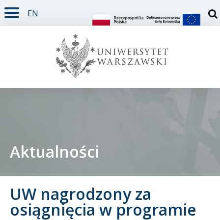
EN
TREŚĆ STRONY
MENU GŁÓWNE
WYSZUKIWARKA
SOCIAL MEDIA
STOPKA STRONY
Otw
Aktualności
Student
UW nagrodzony za
Doktorant
osiągnięcia w programie
Pracownik