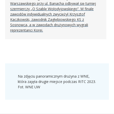
Warszawskiego przy ul. Banacha odbywał się turniej
szermierczy „O Szablę Wołodyjowskiego”. W finale
zawodów indywidualnych zwyciężył Krzysztof
Kaczkowski, zawodnik Zagłębiowskiego KS z
Sosnowca, a w zawodach drużynowych wygrali
reprezentanci Korei.
Na zdjęciu panoramicznym drużyna z WNE,
która zajęła drugie miejsce podczas RITC 2023.
Fot. WNE UW