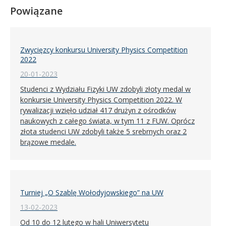
Powiązane
Zwycięzcy konkursu University Physics Competition
2022
20-01-2023
Studenci z Wydziału Fizyki UW zdobyli złoty medal w
konkursie University Physics Competition 2022. W
rywalizacji wzięło udział 417 drużyn z ośrodków
naukowych z całego świata, w tym 11 z FUW. Oprócz
złota studenci UW zdobyli także 5 srebrnych oraz 2
brązowe medale.
Turniej „O Szablę Wołodyjowskiego” na UW
13-02-2023
Od 10 do 12 lutego w hali Uniwersytetu