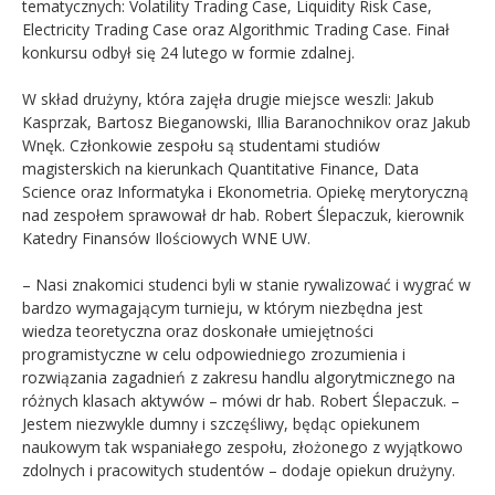
tematycznych: Volatility Trading Case, Liquidity Risk Case,
Electricity Trading Case oraz Algorithmic Trading Case. Finał
konkursu odbył się 24 lutego w formie zdalnej.
W skład drużyny, która zajęła drugie miejsce weszli: Jakub
Kasprzak, Bartosz Bieganowski, Illia Baranochnikov oraz Jakub
Wnęk. Członkowie zespołu są studentami studiów
magisterskich na kierunkach Quantitative Finance, Data
Science oraz Informatyka i Ekonometria. Opiekę merytoryczną
nad zespołem sprawował dr hab. Robert Ślepaczuk, kierownik
Katedry Finansów Ilościowych WNE UW.
– Nasi znakomici studenci byli w stanie rywalizować i wygrać w
bardzo wymagającym turnieju, w którym niezbędna jest
wiedza teoretyczna oraz doskonałe umiejętności
programistyczne w celu odpowiedniego zrozumienia i
rozwiązania zagadnień z zakresu handlu algorytmicznego na
różnych klasach aktywów – mówi dr hab. Robert Ślepaczuk. –
Jestem niezwykle dumny i szczęśliwy, będąc opiekunem
naukowym tak wspaniałego zespołu, złożonego z wyjątkowo
zdolnych i pracowitych studentów – dodaje opiekun drużyny.