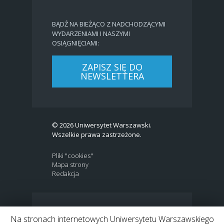
BĄDŹ NA BIEŻĄCO Z NADCHODZĄCYMI
WYDARZENIAMI I NASZYMI
OSIĄGNIĘCIAMI:
ZAPISZ SIĘ DO
NEWSLETTERA
© 2026 Uniwersytet Warszawski.
Wszelkie prawa zastrzeżone.
Pliki "cookies"
Mapa strony
Redakcja
BIP
|
EN
Na stronach internetowych Uniwersytetu Warszawskiego