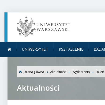
TREŚĆ STRONY
MENU GŁÓWNE
WYSZUKIWARKA
SOCIAL MEDIA
STOPKA STRONY
Menu główne
Uniwersytet Warszaws
UNIWERSYTET
KSZTAŁCENIE
BADA
Strona główna
Aktualności
Wydarzenia
Dzień 
Aktualności