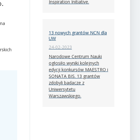
o.
Inspiration Initiative.
 na
13 nowych grantów NCN dla
UW
24-02-2023
rskich
Narodowe Centrum Nauki
ogłosiło wyniki kolejnych
edycji konkursów MAESTRO i
SONATA BIS. 13 grantów
zdobyli badacze z
Uniwersytetu
Warszawskiego.