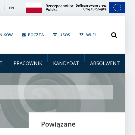
kontrast
EN
A
Otwórz wyszu
WNIKÓW
POCZTA
USOS
WI-FI
Doktorskich UW online
T
PRACOWNIK
KANDYDAT
ABSOLWENT
Powiązane