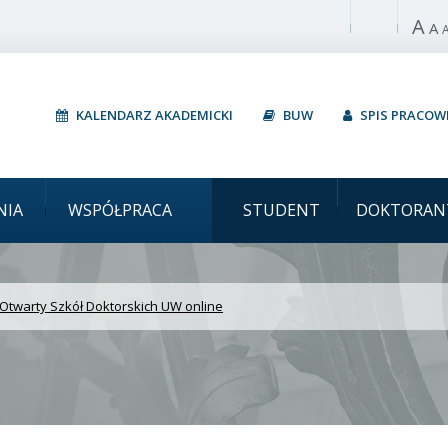
A
Włącz wysoki 
A
KALENDARZ AKADEMICKI
BUW
SPIS PRACO
ki Dzień Otwarty Szkół 
NIA
WSPÓŁPRACA
STUDENT
DOKTORAN
Otwarty Szkół Doktorskich UW online