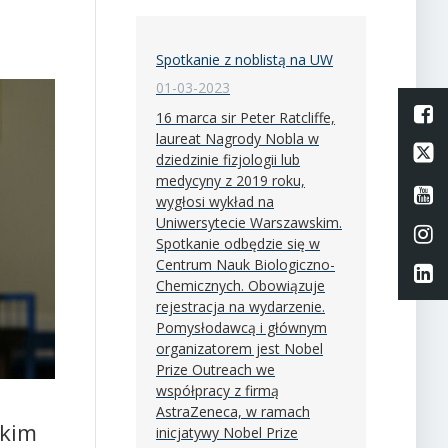
Spotkanie z noblistą na UW
01-03-2023
L
16 marca sir Peter Ratcliffe,
laureat Nagrody Nobla w
Li
dziedzinie fizjologii lub
medycyny z 2019 roku,
Li
wygłosi wykład na
Uniwersytecie Warszawskim.
Li
Spotkanie odbędzie się w
Centrum Nauk Biologiczno-
Li
Chemicznych. Obowiązuje
rejestracja na wydarzenie.
Pomysłodawcą i głównym
organizatorem jest Nobel
Prize Outreach we
współpracy z firmą
AstraZeneca, w ramach
skim
inicjatywy Nobel Prize