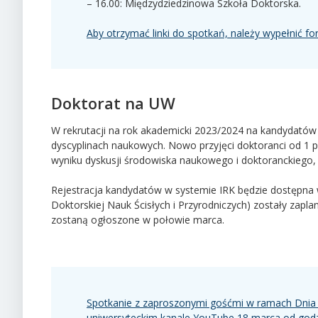
– 16.00: Międzydziedzinowa Szkoła Doktorska.
Aby otrzymać linki do spotkań, należy wypełnić f
Doktorat na UW
W rekrutacji na rok akademicki 2023/2024 na kandydatów 
dyscyplinach naukowych. Nowo przyjęci doktoranci od 1 p
wyniku dyskusji środowiska naukowego i doktoranckiego, 
Rejestracja kandydatów w systemie IRK będzie dostępna 
Doktorskiej Nauk Ścisłych i Przyrodniczych) zostały zap
zostaną ogłoszone w połowie marca.
Spotkanie z zaproszonymi gośćmi w ramach Dnia
uniwersyteckim kanale YouTube 18 marca od godz