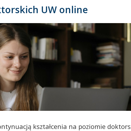
ktorskich UW online
ntynuacją kształcenia na poziomie doktor