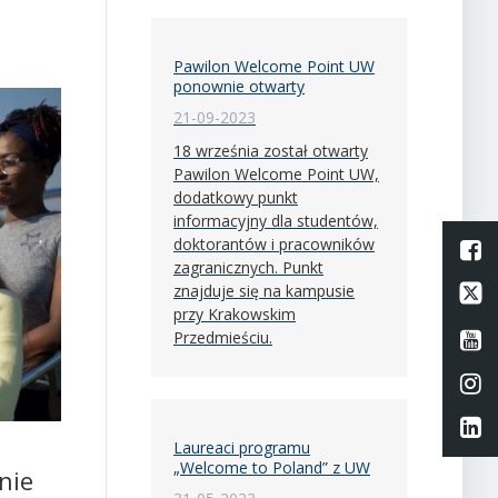
Pawilon Welcome Point UW
ponownie otwarty
21-09-2023
18 września został otwarty
Pawilon Welcome Point UW,
dodatkowy punkt
informacyjny dla studentów,
doktorantów i pracowników
L
zagranicznych. Punkt
Li
znajduje się na kampusie
przy Krakowskim
Przedmieściu.
Li
Li
Li
Laureaci programu
„Welcome to Poland” z UW
nie