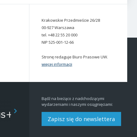
Krakowskie Przedmieście 26/28
00-927 Warszawa
tel. +48 22 55 20 000
NIP 525-001-12-66
Stronę redaguje Biuro Prasowe UW.
więcej informacji
Bądź na bieżąco z nadchodzącymi
wydarzeniami i naszymi osiągnięciami:
Zapisz się do newslettera