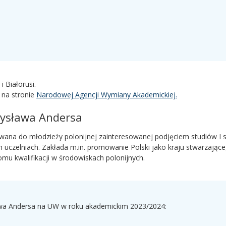
 Białorusi.
 na stronie
Narodowej Agencji Wymiany Akademickiej.
dysława Andersa
wana do młodzieży polonijnej zainteresowanej podjęciem studiów I s
ich uczelniach. Zakłada m.in. promowanie Polski jako kraju stwarzając
mu kwalifikacji w środowiskach polonijnych.
awa Andersa na UW w roku akademickim 2023/2024: