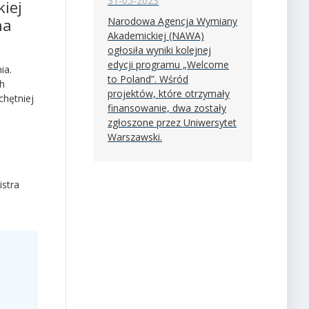
31-05-2023
iej
ha
Narodowa Agencja Wymiany
Akademickiej (NAWA)
ogłosiła wyniki kolejnej
edycji programu „Welcome
ia.
to Poland”. Wśród
ch
projektów, które otrzymały
chętniej
finansowanie, dwa zostały
zgłoszone przez Uniwersytet
Warszawski.
istra