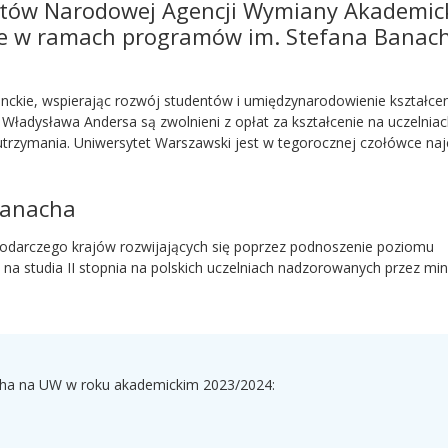
t
ó
w Narodowej Agencji Wymiany Akademick
ne w ramach program
ó
w im. Stefana Banac
kie, wspierając rozwój studentów i umiędzynarodowienie kształcen
Władysława Andersa są zwolnieni z opłat za kształcenie na uczelnia
utrzymania. Uniwersytet Warszawski jest w tegorocznej czołówce naj
Banacha
odarczego krajów rozwijających się poprzez podnoszenie poziomu
 na studia II stopnia na polskich uczelniach nadzorowanych przez min
cha na UW w roku akademickim 2023/2024: