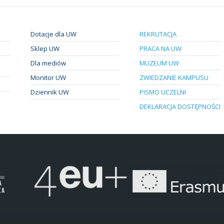
Dotacje dla UW
REKRUTACJA
Sklep UW
PRACA NA UW
Dla mediów
MUZEUM UW
Monitor UW
ZWIEDZANIE KAMPUSU
Dziennik UW
PISMO UCZELNI
DEKLARACJA DOSTĘPNOŚCI