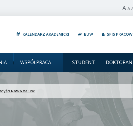
A
Włącz wysoki 
A
KALENDARZ AKADEMICKI
BUW
SPIS PRACO
wersytet Warszawski St
NIA
WSPÓŁPRACA
STUDENT
DOKTORAN
ndyści NAWA na UW