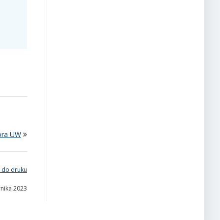
tora UW
 do druku
rnika 2023