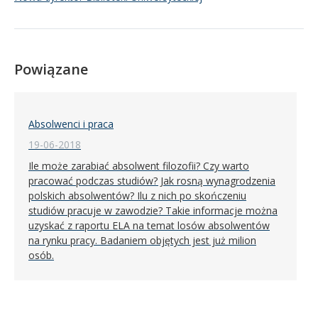
Powiązane
Absolwenci i praca
19-06-2018
Ile może zarabiać absolwent filozofii? Czy warto
pracować podczas studiów? Jak rosną wynagrodzenia
polskich absolwentów? Ilu z nich po skończeniu
studiów pracuje w zawodzie? Takie informacje można
uzyskać z raportu ELA na temat losów absolwentów
na rynku pracy. Badaniem objętych jest już milion
osób.