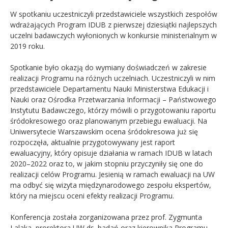
W spotkaniu uczestniczyli przedstawiciele wszystkich zespołów
wdrażających Program IDUB z pierwszej dziesiątki najlepszych
uczelni badawczych wyłonionych w konkursie ministerialnym w
2019 roku.
Spotkanie było okazją do wymiany doświadczeń w zakresie
realizacji Programu na różnych uczelniach. Uczestniczyli w nim
przedstawiciele Departamentu Nauki Ministerstwa Edukacji i
Nauki oraz Ośrodka Przetwarzania Informacji – Państwowego
Instytutu Badawczego, którzy mówili o przygotowaniu raportu
śródokresowego oraz planowanym przebiegu ewaluacji. Na
Uniwersytecie Warszawskim ocena śródokresowa już się
rozpoczęła, aktualnie przygotowywany jest raport
ewaluacyjny, który opisuje działania w ramach IDUB w latach
2020–2022 oraz to, w jakim stopniu przyczyniły się one do
realizacji celów Programu. Jesienią w ramach ewaluacji na UW
ma odbyć się wizyta międzynarodowego zespołu ekspertów,
który na miejscu oceni efekty realizacji Programu.
Konferencja została zorganizowana przez prof. Zygmunta
Lalaka, prorektora UW ds. badań oraz kierownika Programu