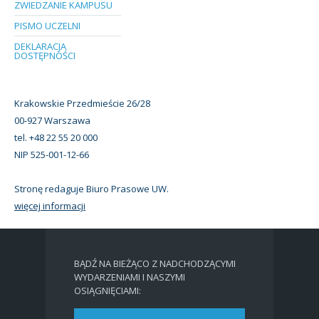
ZWIEDZANIE KAMPUSU
PISMO UCZELNI
DEKLARACJA
DOSTĘPNOŚCI
Krakowskie Przedmieście 26/28
00-927 Warszawa
tel. +48 22 55 20 000
NIP 525-001-12-66
Stronę redaguje Biuro Prasowe UW.
więcej informacji
BĄDŹ NA BIEŻĄCO Z NADCHODZĄCYMI
WYDARZENIAMI I NASZYMI
OSIĄGNIĘCIAMI: