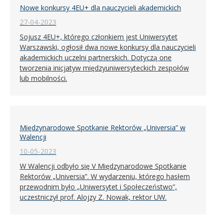
Nowe konkursy 4EU+ dla nauczycieli akademickich
27-04-2023
Sojusz 4EU+, którego członkiem jest Uniwersytet
Warszawski, ogłosił dwa nowe konkursy dla nauczycieli
akademickich uczelni partnerskich. Dotyczą one
tworzenia inicjatyw międzyuniwersyteckich zespołów
lub mobilności.
Międzynarodowe Spotkanie Rektorów „Universia” w
Walencji
10-05-2023
W Walencji odbyło się V Międzynarodowe Spotkanie
Rektorów „Universia”. W wydarzeniu, którego hasłem
przewodnim było „Uniwersytet i Społeczeństwo”,
uczestniczył prof. Alojzy Z. Nowak, rektor UW.