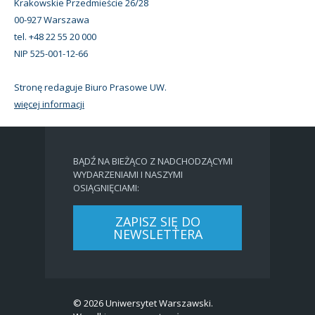
Krakowskie Przedmieście 26/28
00-927 Warszawa
tel. +48 22 55 20 000
NIP 525-001-12-66
Stronę redaguje Biuro Prasowe UW.
więcej informacji
BĄDŹ NA BIEŻĄCO Z NADCHODZĄCYMI
WYDARZENIAMI I NASZYMI
OSIĄGNIĘCIAMI:
ZAPISZ SIĘ DO
NEWSLETTERA
© 2026 Uniwersytet Warszawski.