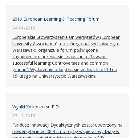
2019 European Learning & Teaching Forum
04-01-2019
Europejskie Stowarzyszenie Uniwersytetów (European
University Association), do którego należy Uniwersytet
Warszawski, organizuje forum poświęcone
zagadnieniom uczenia się i nauczania „Towards
successful learning: Controversies and common
ground”. Wydarzenie odbędzie się w dniach od 14 do
15 lutego na Uniwersytecie Warszawskim.
Wyniki XV konkursu FID
27-12-2018
Fundusz Innowacji Dydaktycznych został utworzony na
uniwersytecie w 2004 r. po to, by wspierać wydziały w
nauczaniu studentów. W przyszłym roku z FID