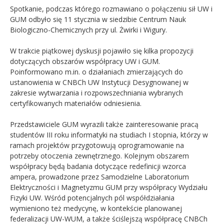
Spotkanie, podczas którego rozmawiano o połączeniu sił UW i
GUM odbyło się 11 stycznia w siedzibie Centrum Nauk
Biologiczno-Chemicznych przy ul. Żwirki i Wigury.
W trakcie piątkowej dyskusji pojawiło się kilka propozycji
dotyczących obszarów współpracy UW i GUM.
Poinformowano m.in. o działaniach zmierzających do
ustanowienia w CNBCh UW Instytucji Desygnowanej w
zakresie wytwarzania i rozpowszechniania wybranych
certyfikowanych materiałów odniesienia.
Przedstawiciele GUM wyrazili także zainteresowanie pracą
studentów III roku informatyki na studiach I stopnia, którzy w
ramach projektów przygotowują oprogramowanie na
potrzeby otoczenia zewnętrznego. Kolejnym obszarem
współpracy będą badania dotyczące redefinicji wzorca
ampera, prowadzone przez Samodzielne Laboratorium
Elektryczności i Magnetyzmu GUM przy współpracy Wydziału
Fizyki UW. Wśród potencjalnych pól współdziałania
wymieniono też medycynę, w kontekście planowanej
federalizacji UW-WUM, a także ściślejszą współpracę CNBCh