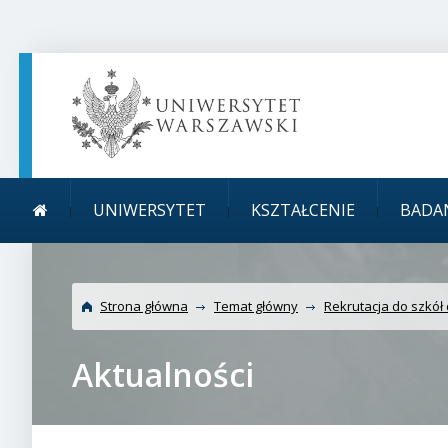
TREŚĆ STRONY
MENU GŁÓWNE
WYSZUKIWARKA
SOCIAL MEDIA
STOPKA STRONY
Menu główne
Uniwersytet W
UNIWERSYTET
KSZTAŁCENIE
BADA
Strona główna
Temat główny
Rekrutacja do szkół
Aktualności