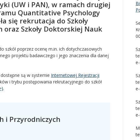
yki (UW i PAN), w ramach drugiej
Bi
P
ramu Quantitative Psychology
a się rekrutacja do Szkoły
Se
 oraz Szkoły Doktorskiej Nauk
K
0
 do szkół poprzez ocenę m.in. ich dotychczasowych
S
ego projektu badawczego i jego znaczenia dla danej
te
e-
ł dostępne są w systemie
Internetowej Rejestracji
S
ów i trybu postępowania rekrutacyjnego do szkół
te
>)
.
e-
Sz
te
e-
h i Przyrodniczych
M
te