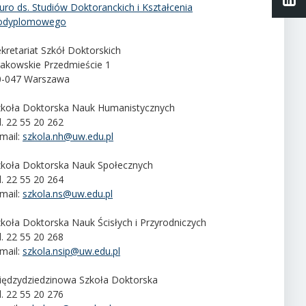
uro ds. Studiów Doktoranckich i Kształcenia
odyplomowego
kretariat Szkół Doktorskich
rakowskie Przedmieście 1
0-047 Warszawa
zkoła Doktorska Nauk Humanistycznych
l. 22 55 20 262
mail:
szkola.nh@uw.edu.pl
zkoła Doktorska Nauk Społecznych
l. 22 55 20 264
mail:
szkola.ns@uw.edu.pl
koła Doktorska Nauk Ścisłych i Przyrodniczych
l. 22 55 20 268
mail:
szkola.nsip@uw.edu.pl
iędzydziedzinowa Szkoła Doktorska
l. 22 55 20 276