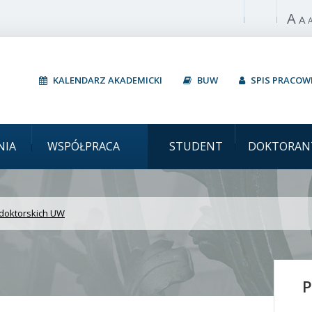
A
Włącz wysoki 
A
KALENDARZ AKADEMICKI
BUW
SPIS PRACO
arszawski Rekrutacja do
NIA
WSPÓŁPRACA
STUDENT
DOKTORAN
 doktorskich UW
P