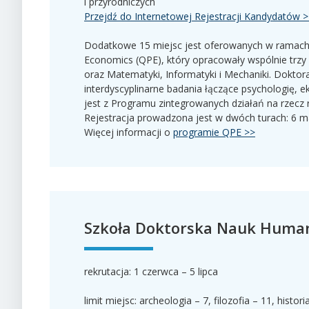
i przyrodniczych
Przejdź do Internetowej Rejestracji Kandydatów 
Dodatkowe 15 miejsc jest oferowanych w ramach
Economics (QPE), który opracowały wspólnie trzy
oraz Matematyki, Informatyki i Mechaniki. Dokto
interdyscyplinarne badania łączące psychologię,
jest z Programu zintegrowanych działań na rzec
Rejestracja prowadzona jest w dwóch turach: 6 m
Więcej informacji o
programie QPE >>
Szkoła Doktorska Nauk Human
rekrutacja: 1 czerwca – 5 lipca
limit miejsc: archeologia – 7, filozofia – 11, histo