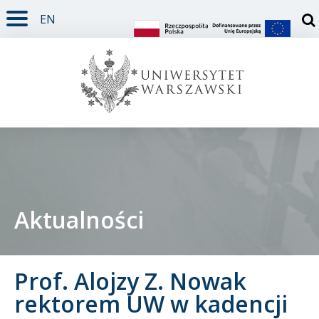
EN
TREŚĆ STRONY
MENU GŁÓWNE
WYSZUKIWARKA
SOCIAL MEDIA
STOPKA STRONY
Otw
Aktualności
Student
Prof. Alojzy Z. Nowak
Doktorant
rektorem UW w kadencji
Pracownik