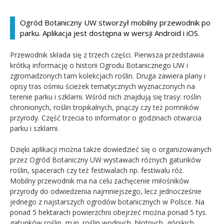
Kandydat
Ogród Botaniczny UW stworzył mobilny przewodnik po
parku. Aplikacja jest dostępna w wersji Android i iOS.
Absolwent
Przewodnik składa się z trzech części. Pierwsza przedstawia
krótką informację o historii Ogrodu Botanicznego UW i
zgromadzonych tam kolekcjach roślin. Druga zawiera plany i
opisy tras ośmiu ścieżek tematycznych wyznaczonych na
terenie parku i szklarni. Wśród nich znajdują się trasy: roślin
chronionych, roślin tropikalnych, pnączy czy też pomników
przyrody. Część trzecia to informator o godzinach otwarcia
parku i szklarni.
Dzięki aplikacji można także dowiedzieć się o organizowanych
przez Ogród Botaniczny UW wystawach różnych gatunków
roślin, spacerach czy też festiwalach np. festiwalu róż.
Mobilny przewodnik ma na celu zachęcenie miłośników
przyrody do odwiedzenia najmniejszego, lecz jednocześnie
jednego z najstarszych ogrodów botanicznych w Polsce. Na
ponad 5 hektarach powierzchni obejrzeć można ponad 5 tys.
gatunków roślin, m.in. roślin wodnych, błotnych, górskich,