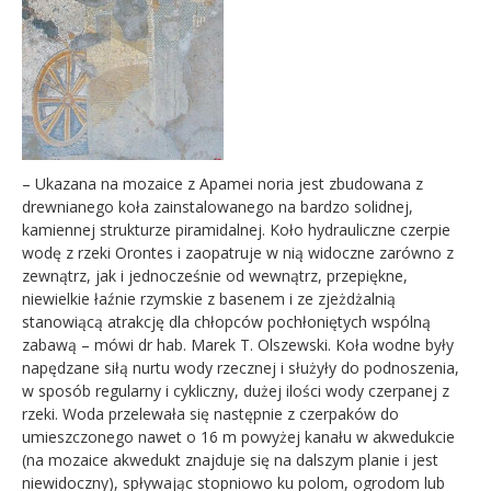
– Ukazana na mozaice z Apamei noria jest zbudowana z
drewnianego koła zainstalowanego na bardzo solidnej,
kamiennej strukturze piramidalnej. Koło hydrauliczne czerpie
wodę z rzeki Orontes i zaopatruje w nią widoczne zarówno z
zewnątrz, jak i jednocześnie od wewnątrz, przepiękne,
niewielkie łaźnie rzymskie z basenem i ze zjeżdżalnią
stanowiącą atrakcję dla chłopców pochłoniętych wspólną
zabawą – mówi dr hab. Marek T.
Olszewski
. Koła wodne były
napędzane siłą nurtu wody rzecznej i służyły do podnoszenia,
w sposób regularny i cykliczny, dużej ilości wody czerpanej z
rzeki. Woda przelewała się następnie z czerpaków do
umieszczonego nawet o 16 m powyżej kanału w akwedukcie
(na mozaice akwedukt znajduje się na dalszym planie i jest
niewidoczny), spływając stopniowo ku polom, ogrodom lub