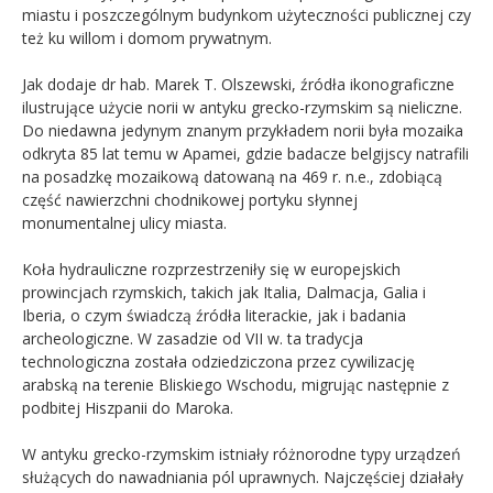
miastu i poszczególnym budynkom użyteczności publicznej czy
też ku willom i domom prywatnym.
Jak dodaje dr hab. Marek T.
Olszewski
, źródła ikonograficzne
ilustrujące użycie norii w antyku grecko-rzymskim są nieliczne.
Do niedawna jedynym znanym przykładem norii była mozaika
odkryta 85 lat temu w Apamei, gdzie badacze belgijscy natrafili
na posadzkę mozaikową datowaną na 469 r. n.e., zdobiącą
część nawierzchni chodnikowej
portyku słynnej
monumentalnej ulicy miasta.
Koła hydrauliczne rozprzestrzeniły się w europejskich
prowincjach rzymskich, takich jak Italia, Dalmacja, Galia i
Iberia, o czym świadczą źródła literackie, jak i badania
archeologiczne. W zasadzie od VII w. ta tradycja
technologiczna została odziedziczona przez cywilizację
arabską na terenie Bliskiego Wschodu, migrując następnie z
podbitej Hiszpanii do Maroka.
W antyku grecko-rzymskim istniały różnorodne typy urządzeń
służących do nawadniania pól uprawnych. Najczęściej działały