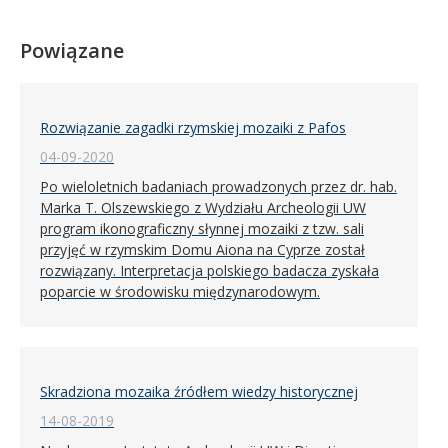
Powiązane
Rozwiązanie zagadki rzymskiej mozaiki z Pafos
04-09-2020
Po wieloletnich badaniach prowadzonych przez dr. hab.
Marka T. Olszewskiego z Wydziału Archeologii UW
program ikonograficzny słynnej mozaiki z tzw. sali
przyjęć w rzymskim Domu Aiona na Cyprze został
rozwiązany. Interpretacja polskiego badacza zyskała
poparcie w środowisku międzynarodowym.
Skradziona mozaika źródłem wiedzy historycznej
14-08-2019