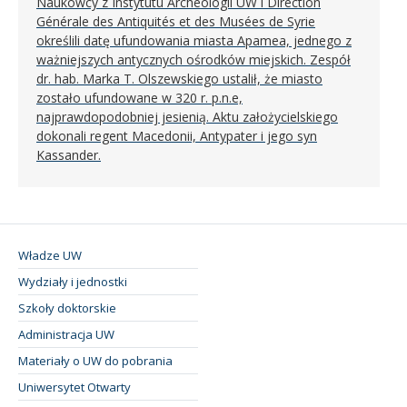
Naukowcy z Instytutu Archeologii UW i Direction
Générale des Antiquités et des Musées de Syrie
określili datę ufundowania miasta Apamea, jednego z
ważniejszych antycznych ośrodków miejskich. Zespół
dr. hab. Marka T. Olszewskiego ustalił, że miasto
zostało ufundowane w 320 r. p.n.e,
najprawdopodobniej jesienią. Aktu założycielskiego
dokonali regent Macedonii, Antypater i jego syn
Kassander.
Władze UW
Wydziały i jednostki
Szkoły doktorskie
Administracja UW
Materiały o UW do pobrania
Uniwersytet Otwarty