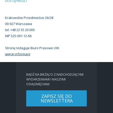
DOSTĘPNOŚCI
Krakowskie Przedmieście 26/28
00-927 Warszawa
tel. +48 22 55 20 000
NIP 525-001-12-66
Stronę redaguje Biuro Prasowe UW.
więcej informacji
BĄDŹ NA BIEŻĄCO Z NADCHODZĄCYMI
WYDARZENIAMI I NASZYMI
OSIĄGNIĘCIAMI:
ZAPISZ SIĘ DO
NEWSLETTERA