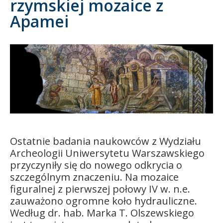
rzymskiej mozaice z
Apamei
Kandydat
Absolwent
Ostatnie badania naukowców z Wydziału
Archeologii Uniwersytetu Warszawskiego
przyczyniły się do nowego odkrycia o
szczególnym znaczeniu. Na mozaice
figuralnej z pierwszej połowy IV w. n.e.
zauważono ogromne koło hydrauliczne.
Według dr. hab. Marka T.
Olszewski
ego