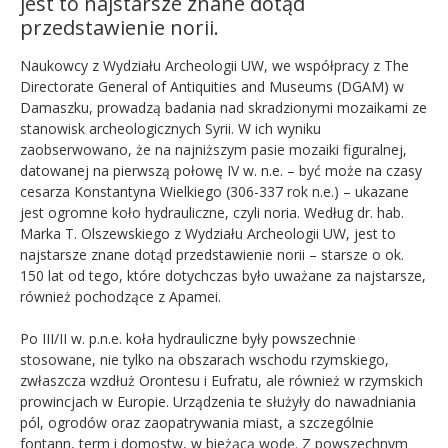
jest to najstarsze znane dotąd
przedstawienie norii.
Naukowcy z Wydziału Archeologii UW, we współpracy z The
Directorate General of Antiquities and Museums (DGAM) w
Damaszku, prowadzą badania nad skradzionymi mozaikami ze
stanowisk archeologicznych Syrii. W ich wyniku
zaobserwowano, że na najniższym pasie mozaiki figuralnej,
datowanej na pierwszą połowę IV w. n.e. – być może na czasy
cesarza Konstantyna Wielkiego (306-337 rok n.e.) – ukazane
jest ogromne koło hydrauliczne, czyli noria. Według dr. hab.
Marka T.
Olszewski
ego z Wydziału Archeologii UW, jest to
najstarsze znane dotąd przedstawienie norii – starsze o ok.
150 lat od tego, które dotychczas było uważane za najstarsze,
również pochodzące z Apamei.
Po III/II w. p.n.e. koła hydrauliczne były powszechnie
stosowane, nie tylko na obszarach wschodu rzymskiego,
zwłaszcza wzdłuż Orontesu i Eufratu, ale również w rzymskich
prowincjach w Europie. Urządzenia te służyły do nawadniania
pól, ogrodów oraz zaopatrywania miast, a szczególnie
fontann, term i domostw, w bieżącą wodę. Z powszechnym