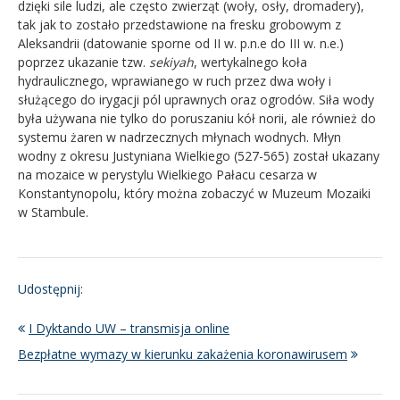
dzięki sile ludzi, ale często zwierząt (woły, osły, dromadery),
tak jak to zostało przedstawione na fresku grobowym z
Aleksandrii (datowanie sporne od II w. p.n.e do III w. n.e.)
poprzez ukazanie tzw.
sekiyah
, wertykalnego koła
hydraulicznego, wprawianego w ruch przez dwa woły i
służącego do irygacji pól uprawnych oraz ogrodów. Siła wody
była używana nie tylko do poruszaniu kół norii, ale również do
systemu żaren w nadrzecznych młynach wodnych. Młyn
wodny z okresu Justyniana Wielkiego (527-565) został ukazany
na mozaice w perystylu Wielkiego Pałacu cesarza w
Konstantynopolu, który można zobaczyć w Muzeum Mozaiki
w Stambule.
Udostępnij:
I Dyktando UW – transmisja online
Bezpłatne wymazy w kierunku zakażenia koronawirusem