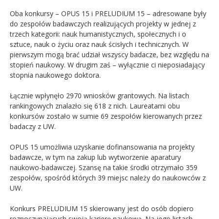
Oba konkursy – OPUS 15 i PRELUDIUM 15 – adresowane były
do zespołów badawczych realizujących projekty w jednej z
trzech kategorii: nauk humanistycznych, społecznych i o
sztuce, nauk o życiu oraz nauk ścisłych i technicznych. W
pierwszym mogą brać udział wszyscy badacze, bez względu na
stopień naukowy. W drugim zaś – wyłącznie ci nieposiadający
stopnia naukowego doktora.
Łącznie wpłynęło 2970 wniosków grantowych. Na listach
rankingowych znalazło się 618 z nich. Laureatami obu
konkursów zostało w sumie 69 zespołów kierowanych przez
badaczy z UW.
OPUS 15 umożliwia uzyskanie dofinansowania na projekty
badawcze, w tym na zakup lub wytworzenie aparatury
naukowo-badawczej. Szansę na takie środki otrzymało 359
zespołów, spośród których 39 miejsc należy do naukowców z
UW.
Konkurs PRELUDIUM 15 skierowany jest do osób dopiero
rozpoczynających swoją karierę naukową. Na jego listach