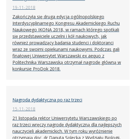
19-11-2018
Zakończyła się druga edycja ogólnopolskiego
Interdyscyplinarnego Kongresu Akademickiego Ruchu
Naukowego IKONA 2018, w ramach którego spotkali
się przedstawiciele uczelni i kół naukowych, jak
również prowadzący badania studenci i doktoranci
wraz ze swoimi opiekunami naukowymi. Podczas gali
finałowej Uniwersytet Warszawski ex aequo z
Politechniką Warszawską otrzymał nagrodę główną w
konkursie ProDok 2018.
Nagroda dydaktyczna po raz trzeci
15-11-2018
21 listopada rektor Uniwersytetu Warszawskiego po
raz trzeci wręczy nagrodę dydaktyczną dla najlepszych
nauczycieli akademickich. W tym roku wyróżnienie
otrzymają doc. dr Danuta Solecka z Wydziału Biologii,