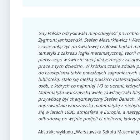
Gdy Polska odzyskiwała niepodległość po rozbior
Zygmunt Janiszewski, Stefan Mazurkiewicz i Wacł
czasie dołączyć do światowej czołówki badań ma
tematyki z zakresu logiki matematycznej, teorii 
pierwszego w świecie specjalistycznego czaso
prace z tych dziedzin. W krótkim czasie zdołali
do czasopisma także poważnych zagranicznych a
biblioteką, stało się mekką polskich matematykó
osób, z których co najmniej 1/3 to uczeni, któr
Matematyka warszawska wiele zawdzięczała bli
przywódcą był charyzmatyczny Stefan Banach. W 
doprowadziła warszawską matematykę z niebytu
się w latach 1930. atmosfera w Europie, a następ
odbudowę po wojnie podjęli ci nieliczni, którzy pr
Abstrakt wykładu „Warszawska Szkoła Matematycz