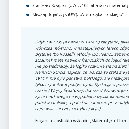
Stanisław Kwapień (UW), „100 lat analizy matematy
Mikołaj Bojańczyk (UW), „Arytmetyka Tarskiego”.
Gdyby w 1905 (a nawet w 1914 r.) zapytano, jaki
wówczas mówiono) w następujących latach odpow
Brytanię (bo Russell), Włochy (bo Peano), zapew
stosunek matematyków francuskich do logiki (al
nie powiedziałby, że logika rozwinie się na ziemi
Heinrich Scholz napisał, że Warszawa stała się j
1914 r. nie było państwa polskiego, ale niezwyk
tylko czynnikami politycznymi. Dyskusja o potrz
czasie I Wojny Światowej, dobrze dokumentuje
życia naukowego na wypadek odzyskania niepodle
państwo polskie, a państwa zaborcze przyznały
zajmować się tym, co było i jak (…).
Fragment abstraktu wykładu „Matematyka, filozofi