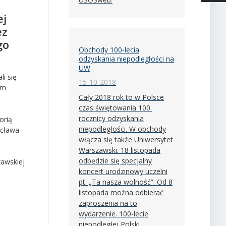
h
ej
ez
go
Obchody 100-lecia
odzyskania niepodległości na
UW
i się
15-10-2018
em
Cały 2018 rok to w Polsce
czas świętowania 100.
rocznicy odzyskania
orią
niepodległości. W obchody
acława
włącza się także Uniwersytet
Warszawski. 18 listopada
odbędzie się specjalny
zawskiej
koncert urodzinowy uczelni
pt. „Ta nasza wolność”. Od 8
listopada można odbierać
zaproszenia na to
wydarzenie. 100-lecie
niepodległej Polski