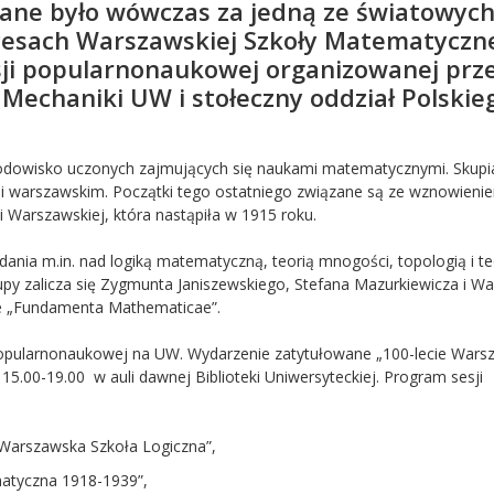
ane było wówczas za jedną ze światowyc
kcesach Warszawskiej Szkoły Matematyczn
sji popularnonaukowej organizowanej prz
 Mechaniki UW i stołeczny oddział Polskie
środowisko uczonych zajmujących się naukami matematycznymi. Skupial
 i warszawskim. Początki tego ostatniego związane są ze wznowieni
i Warszawskiej, która nastąpiła w 1915 roku.
ania m.in. nad logiką matematyczną, teorią mnogości, topologią i te
grupy zalicza się Zygmunta Janiszewskiego, Stefana Mazurkiewicza i W
we „Fundamenta Mathematicae”.
popularnonaukowej na UW. Wydarzenie zatytułowane „100-lecie Wars
15.00-19.00 w auli dawnej Biblioteki Uniwersyteckiej. Program sesji
i Warszawska Szkoła Logiczna”,
atyczna 1918-1939”,