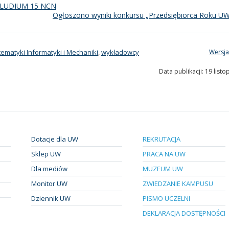
RELUDIUM 15 NCN
Ogłoszono wyniki konkursu „Przedsiębiorca Roku U
ematyki Informatyki i Mechaniki
,
wykładowcy
Wersja
Data publikacji: 19 list
Dotacje dla UW
REKRUTACJA
Sklep UW
PRACA NA UW
Dla mediów
MUZEUM UW
Monitor UW
ZWIEDZANIE KAMPUSU
Dziennik UW
PISMO UCZELNI
DEKLARACJA DOSTĘPNOŚCI