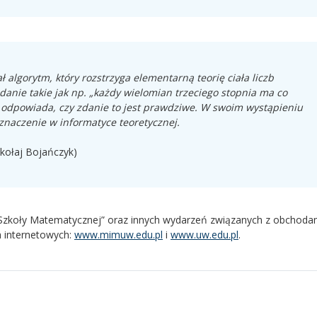
ł algorytm, który rozstrzyga elementarną teorię ciała liczb
danie takie jak np. „każdy wielomian trzeciego stopnia ma co
e odpowiada, czy zdanie to jest prawdziwe. W swoim wystąpieniu
o znaczenie w informatyce teoretycznej.
ikołaj Bojańczyk)
ej Szkoły Matematycznej” oraz innych wydarzeń związanych z obchoda
h internetowych:
www.mimuw.edu.pl
i
www.uw.edu.pl
.