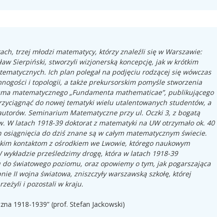
ach, trzej młodzi matematycy, którzy znaleźli się w Warszawie:
aw Sierpiński, stworzyli wizjonerską koncepcję, jak w krótkim
tematycznych. Ich plan polegał na podjęciu rodzącej się wówczas
mnogości i topologii, a także prekursorskim pomyśle stworzenia
pisma matematycznego „Fundamenta mathematicae”, publikującego
 przyciągnąć do nowej tematyki wielu utalentowanych studentów, a
utorów. Seminarium Matematyczne przy ul. Oczki 3, z bogatą
w. W latach 1918-39 doktorat z matematyki na UW otrzymało ok. 40
ych osiągnięcia do dziś znane są w całym matematycznym świecie.
skim kontaktom z ośrodkiem we Lwowie, którego naukowym
wykładzie prześledzimy drogę, która w latach 1918-39
 do światowego poziomu, oraz opowiemy o tym, jak pogarszająca
nie II wojna światowa, zniszczyły warszawską szkołę, której
zeżyli i pozostali w kraju.
na 1918-1939” (prof. Stefan Jackowski)