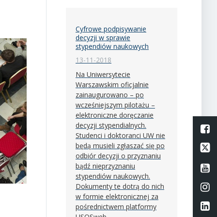
Cyfrowe podpisywanie
decyzji w sprawie
stypendiów naukowych
13-11-2018
Na Uniwersytecie
Warszawskim oficjalnie
zainaugurowano – po
wcześniejszym pilotażu –
elektroniczne doręczanie
decyzji stypendialnych.
L
Studenci i doktoranci UW nie
będą musieli zgłaszać się po
Li
odbiór decyzji o przyznaniu
bądź nieprzyznaniu
Li
stypendiów naukowych.
Li
Dokumenty te dotrą do nich
w formie elektronicznej za
Li
pośrednictwem platformy
USOSweb.