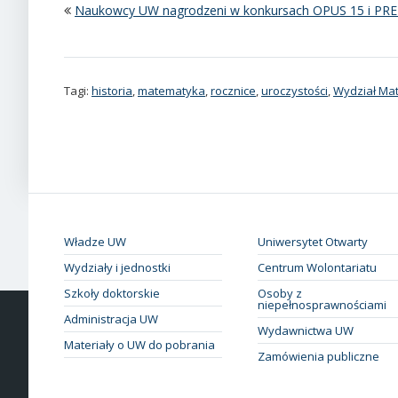
Naukowcy UW nagrodzeni w konkursach OPUS 15 i P
Tagi:
historia
,
matematyka
,
rocznice
,
uroczystości
,
Wydział Mat
Władze UW
Uniwersytet Otwarty
Wydziały i jednostki
Centrum Wolontariatu
Szkoły doktorskie
Osoby z
niepełnosprawnościami
Administracja UW
Wydawnictwa UW
Materiały o UW do pobrania
Zamówienia publiczne