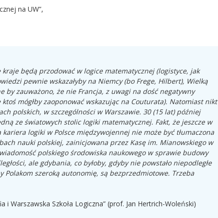
cznej na UW”,
e kraje będą przodować w logice matematycznej (logistyce, jak
iedzi pewnie wskazałyby na Niemcy (bo Frege, Hilbert), Wielką
ne by zauważono, że nie Francja, z uwagi na dość negatywny
e ktoś mógłby zaoponować wskazując na Couturata). Natomiast nikt
ach polskich, w szczególności w Warszawie. 30 (15 lat) później
edną ze światowych stolic logiki matematycznej. Fakt, że jeszcze w
ła kariera logiki w Polsce międzywojennej nie może być tłumaczona
ebach nauki polskiej, zainicjowana przez Kasę im. Mianowskiego w
 świadomość polskiego środowiska naukowego w sprawie budowy
głości, ale gdybania, co byłoby, gdyby nie powstało niepodległe
by Polakom szeroką autonomię, są bezprzedmiotowe. Trzeba
a i Warszawska Szkoła Logiczna” (prof. Jan Hertrich-Woleński)