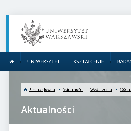
TREŚĆ STRONY
MENU GŁÓWNE
WYSZUKIWARKA
SOCIAL MEDIA
STOPKA STRONY
Menu główne
Uniwersytet Warszaws
UNIWERSYTET
KSZTAŁCENIE
BADA
Strona główna
Aktualności
Wydarzenia
100 la
Aktualności