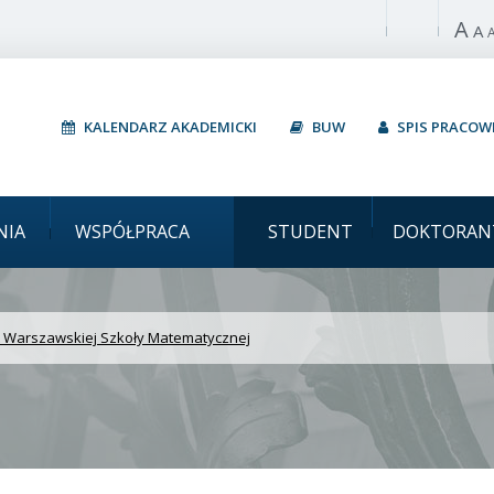
A
Włącz wysoki 
A
KALENDARZ AKADEMICKI
BUW
SPIS PRACO
ki 100 lat Warszawskiej
NIA
WSPÓŁPRACA
STUDENT
DOKTORAN
t Warszawskiej Szkoły Matematycznej