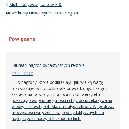
Multizdobywca grantów ERC
Nowe kursy Uniwersytetu Otwartego
Powiązane
Laureaci nagród dydaktycznych rektora
17-11-2017
– To nagrody, które podkreślają, jak wielką wagę
przywiązujemy do doskonale prowadzonych zajęć i
kształcenia, w którym pracownicy Uniwersytetu
pokazują swoje umiejętności i chęć do przekazywania
wiedzy – mówił prof. Marcin Pałys, rektor UW, podczas
uroczystości wręczenia nagród dydaktycznych dla
najlepszych nauczycieli akademickich.