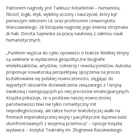
Patronem nagrody jest Tadeusz Kotarbiński – humanista,
filozof, logik, etyk, wybitny uczony i nauczyciel, który był
pierwszym rektorem UŁ oraz profesorem Uniwersytetu
Warszawskiego. 26 listopada nagrodę jego imienia otrzymała
dr hab. Dorota Sajewska za pracę naukową z zakresu nauk
humanistycznych.
„Punktem wyjścia do cyklu opowieści o teatrze Wielkiej Wojny
są uwikłane w wydarzenia geopolityczne biografie
intelektualistów, artystów, żołnierzy i rewolucjonistów. Autorka
proponuje nowatorską perspektywę spojrzenia na proces
kształtowania się polskiej nowoczesności, sięgając do
wypartych obszarów doświadczenia związanego z I wojną
światową i następujących po niej procesów emancypacyjnych.
Książka pokazuje, że u podstaw naszej nowoczesnej
państwowości tkwi nie tylko romantyczny mit
niepodległościowy, ale także horror bratobójczej walki na
frontach imperialistycznej wojny i pacyfistyczne dążenia ludzi
skonfrontowanych z wojenną przemocą” – opisuje książkę
wydawca – Instytut Teatralny im. Zbigniewa Raszewskiego.