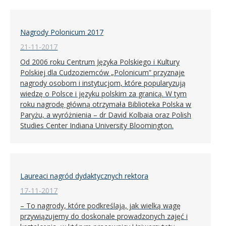
Nagrody Polonicum 2017
21-11-2017
Od 2006 roku Centrum Języka Polskiego i Kultury
Polskiej dla Cudzoziemców „Polonicum” przyznaje
nagrody osobom i instytucjom, które popularyzują
wiedzę o Polsce i języku polskim za granicą. W tym
roku nagrodę główną otrzymała Biblioteka Polska w
Paryżu, a wyróżnienia – dr David Kolbaia oraz Polish
Studies Center Indiana University Bloomington.
Laureaci nagród dydaktycznych rektora
17-11-2017
– To nagrody, które podkreślają, jak wielką wagę
przywiązujemy do doskonale prowadzonych zajęć i