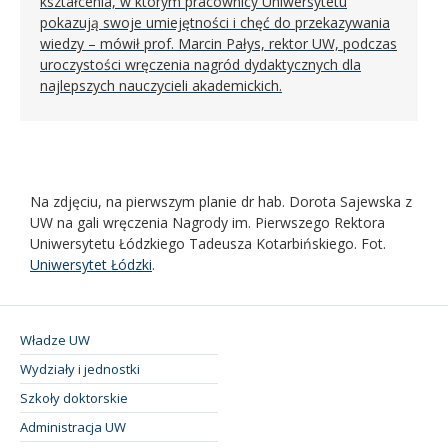
kształcenia, w którym pracownicy Uniwersytetu
pokazują swoje umiejętności i chęć do przekazywania
wiedzy – mówił prof. Marcin Pałys, rektor UW, podczas
uroczystości wręczenia nagród dydaktycznych dla
najlepszych nauczycieli akademickich.
Na zdjęciu, na pierwszym planie dr hab. Dorota Sajewska z
UW na gali wręczenia Nagrody im. Pierwszego Rektora
Uniwersytetu Łódzkiego Tadeusza Kotarbińskiego. Fot.
Uniwersytet Łódzki
.
Władze UW
Wydziały i jednostki
Szkoły doktorskie
Administracja UW