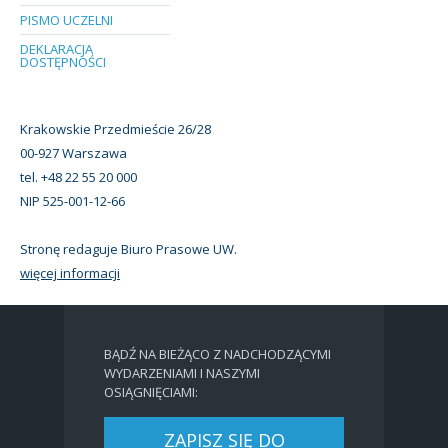
PISMO UCZELNI
DEKLARACJA
DOSTĘPNOŚCI
Krakowskie Przedmieście 26/28
00-927 Warszawa
tel. +48 22 55 20 000
NIP 525-001-12-66
Stronę redaguje Biuro Prasowe UW.
więcej informacji
BĄDŹ NA BIEŻĄCO Z NADCHODZĄCYMI
WYDARZENIAMI I NASZYMI
OSIĄGNIĘCIAMI:
ZAPISZ SIĘ DO