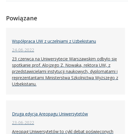
Powiązane
Współpraca UW z uczelniami z Uzbekistanu
24-06-2022
23 czerwca na Uniwersytecie Warszawskim odbyło się
spotkanie prof. Alojzego Z. Nowaka, rektora UW, z
przedstawicielami instytucji naukowych, dyplomatami i
reprezentantami Ministerstwa Szkolnictwa Wyższego z
Uzbekistanu.
Druga edycja Areopagu Uniwersytetów
23-06-2022
Areopag Uniwersytetów to cykl debat poświęconych