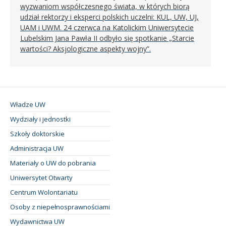
wyzwaniom współczesnego świata, w których biorą
udział rektorzy i eksperci polskich uczelni: KUL, UW, UJ,
UAM i UWM. 24 czerwca na Katolickim Uniwersytecie
Lubelskim Jana Pawła II odbyło się spotkanie „Starcie
wartości? Aksjologiczne aspekty wojny”.
Władze UW
Wydziały i jednostki
Szkoły doktorskie
Administracja UW
Materiały o UW do pobrania
Uniwersytet Otwarty
Centrum Wolontariatu
Osoby z niepełnosprawnościami
Wydawnictwa UW