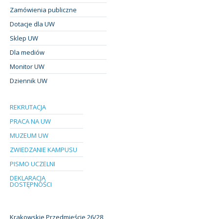
Zamówienia publiczne
Dotacje dla UW
Sklep UW
Dla mediów
Monitor UW
Dziennik UW
REKRUTACJA
PRACA NA UW
MUZEUM UW
ZWIEDZANIE KAMPUSU
PISMO UCZELNI
DEKLARACJA
DOSTĘPNOŚCI
Krakowskie Przedmieście 26/28