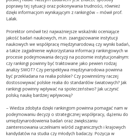
poprawy tej sytuacji oraz pokonywania trudności, również
dzięki informacjom wynikającym z rankingów – mówił prof.
Lalak.
Prorektor omówił też najważniejsze wskaźniki oceniające
jakość badań naukowych, m.in. zaangażowanie instytucji
naukowych we współpracę międzynarodową czy wyniki badań,
a także zagadnienie wykorzystania informacji rankingowych w
procesie podejmowania decyzji na poziomie instytucjonalnym:
czy rankingi powinny być traktowane jako pewien rodzaj
analizy SWOT? Czy perspektywa międzynarodowa powinna
być przekładana na realia polskie? Czy powinniśmy raczej
dostosowywać polskie realia do standardów światowych? Jak
rankingi powinny wpływać na społeczeństwo? Jak uczynić
polską naukę bardziej wpływową?
– Wiedza zdobyta dzięki rankingom powinna pomagać nam w
podejmowaniu decyzji o strategicznej współpracy, dążeniu do
umiędzynarodowienia badań oraz zwiększaniu
zainteresowania uczelniami wśród zagranicznych i krajowych
kandydatów na studia czy młodych badaczy. Pozycja w