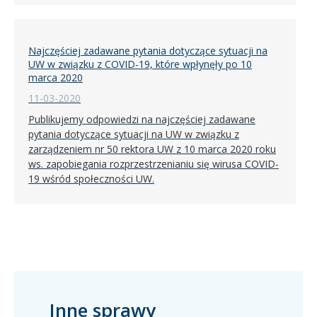
Najczęściej zadawane pytania dotyczące sytuacji na
UW w związku z COVID-19, które wpłynęły po 10
marca 2020
11-03-2020
Publikujemy odpowiedzi na najczęściej zadawane
pytania dotyczące sytuacji na UW w związku z
zarządzeniem nr 50 rektora UW z 10 marca 2020 roku
ws. zapobiegania rozprzestrzenianiu się wirusa COVID-
19 wśród społeczności UW.
Inne sprawy