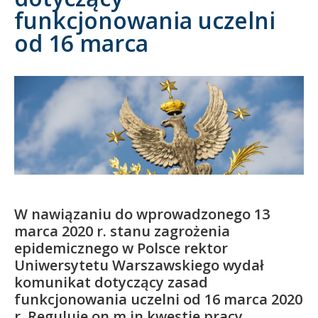
funkcjonowania uczelni
Kandydat
od 16 marca
Absolwent
W nawiązaniu do wprowadzonego 13
marca 2020 r. stanu zagrożenia
epidemicznego w Polsce rektor
Uniwersytetu Warszawskiego wydał
komunikat dotyczący zasad
funkcjonowania uczelni od 16 marca 2020
r. Reguluje on m.in kwestie pracy