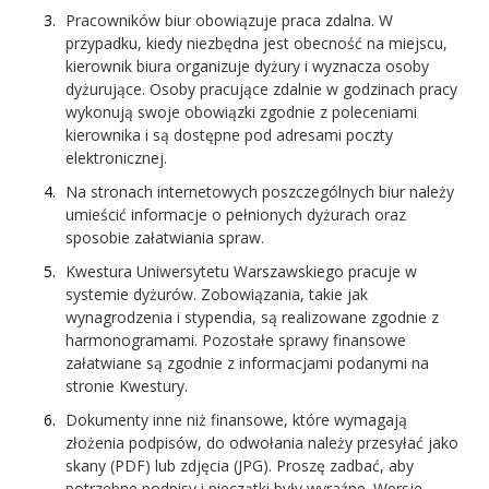
Pracowników biur obowiązuje praca zdalna. W
przypadku, kiedy niezbędna jest obecność na miejscu,
kierownik biura organizuje dyżury i wyznacza osoby
dyżurujące. Osoby pracujące zdalnie w godzinach pracy
wykonują swoje obowiązki zgodnie z poleceniami
kierownika i są dostępne pod adresami poczty
elektronicznej.
Na stronach internetowych poszczególnych biur należy
umieścić informacje o pełnionych dyżurach oraz
sposobie załatwiania spraw.
Kwestura Uniwersytetu Warszawskiego pracuje w
systemie dyżurów. Zobowiązania, takie jak
wynagrodzenia i stypendia, są realizowane zgodnie z
harmonogramami. Pozostałe sprawy finansowe
załatwiane są zgodnie z informacjami podanymi na
stronie Kwestury.
Dokumenty inne niż finansowe, które wymagają
złożenia podpisów, do odwołania należy przesyłać jako
skany (PDF) lub zdjęcia (JPG). Proszę zadbać, aby
potrzebne podpisy i pieczątki były wyraźne. Wersje