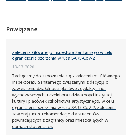
Powiązane
Zalecenia Głównego Inspektora Sanitarnego w celu
ograniczenia szerzenia wirusa SARS-CoV-2
13-03-2020
Zachęcamy do zapoznania się z zaleceniami Głównego
Inspektoratu Sanitarnego związanymi z decyzją o
zawieszeniu działalności placówek dydaktyczno-
wychowawczych, uczelni oraz działalności instytucji
kultury i placówek szkolnictwa artystycznego, w celu
ograniczenia szerzenia wirusa SARS-CoV-2. Zalecenia
zawierają m.in. rekomendacje dla studentów
powracających z zagranicy oraz mieszkających w
domach studenckich.