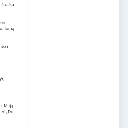
a środku
domi
iewidomą
ności
h,
h. Mają
ieć „Do