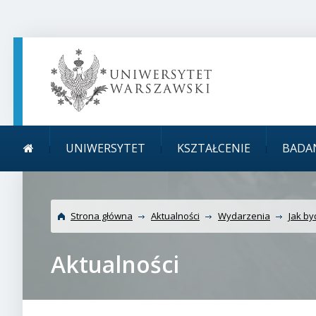
TREŚĆ STRONY
MENU GŁÓWNE
WYSZUKIWARKA
SOCIAL MEDIA
STOPKA STRONY
Menu główne
UNIWERSYTET
KSZTAŁCENIE
BADA
Strona główna
Aktualności
Wydarzenia
Jak by
Aktualności