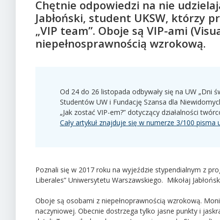
Chętnie odpowiedzi na nie udzielaj
Jabłoński, student UKSW, którzy p
„VIP team”. Oboje są VIP-ami (Visua
niepełnosprawnością wzrokową.
Od 24 do 26 listopada odbywały się na UW „Dni
Studentów UW i Fundację Szansa dla Niewidomych
„Jak zostać VIP-em?” dotyczący działalności twórc
Cały artykuł znajduje się w numerze 3/100 pisma 
Poznali się w 2017 roku na wyjeździe stypendialnym z pr
Liberales” Uniwersytetu Warszawskiego. Mikołaj Jabłoński
Oboje są osobami z niepełnoprawnością wzrokową. Monik
naczyniowej. Obecnie dostrzega tylko jasne punkty i jas