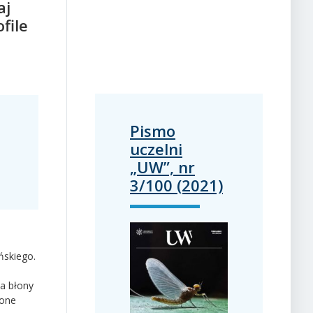
aj
file
Pismo
uczelni
„UW”, nr
3/100 (2021)
ńskiego.
a błony
ione