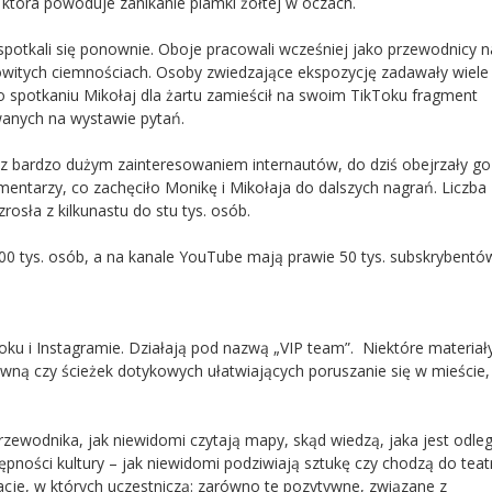
, która powoduje zanikanie plamki żółtej w oczach.
spotkali się ponownie. Oboje pracowali wcześniej jako przewodnicy n
witych ciemnościach. Osoby zwiedzające ekspozycję zadawały wiele
 spotkaniu Mikołaj dla żartu zamieścił na swoim TikToku fragment
anych na wystawie pytań.
ę z bardzo dużym zainteresowaniem internautów, do dziś obejrzały go
mentarzy, co zachęciło Monikę i Mikołaja do dalszych nagrań. Liczba
osła z kilkunastu do stu tys. osób.
00 tys. osób, a na kanale YouTube mają prawie 50 tys. subskrybentó
ku i Instagramie. Działają pod nazwą „VIP team”. Niektóre materiały
ną czy ścieżek dotykowych ułatwiających poruszanie się w mieście
przewodnika, jak niewidomi czytają mapy, skąd wiedzą, jaka jest odle
pności kultury – jak niewidomi podziwiają sztukę czy chodzą do teat
uacje, w których uczestniczą: zarówno te pozytywne, związane z