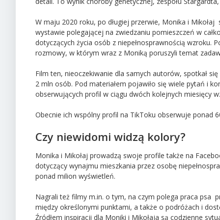
detali. To wynik choroby genetycznej, zespołu Stargardta
W maju 2020 roku, po długiej przerwie, Monika i Mikołaj 
wystawie polegającej na zwiedzaniu pomieszczeń w całko
dotyczących życia osób z niepełnosprawnością wzroku. Po
rozmowy, w którym wraz z Moniką poruszyli temat zadaw
Film ten, nieoczekiwanie dla samych autorów, spotkał si
2 mln osób. Pod materiałem pojawiło się wiele pytań i ko
obserwujących profil w ciągu dwóch kolejnych miesięcy wzr
Obecnie ich wspólny profil na TikToku obserwuje ponad 6
Czy niewidomi widzą kolory?
Monika i Mikołaj prowadzą swoje profile także na Faceboo
dotyczący wynajmu mieszkania przez osobę niepełnospraw
ponad milion wyświetleń.
Nagrali też filmy m.in. o tym, na czym polega praca psa 
między określonymi punktami, a także o podróżach i dostę
Źródłem inspiracji dla Moniki i Mikołaja są codzienne syt