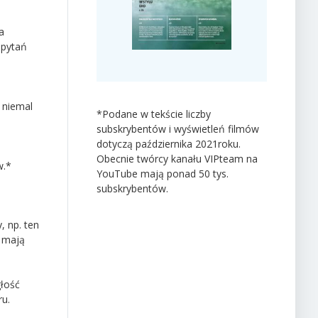
a
 pytań
 niemal
*Podane w tekście liczby
subskrybentów i wyświetleń filmów
dotyczą października 2021roku.
Obecnie twórcy kanału VIPteam na
w.*
YouTube mają ponad 50 tys.
subskrybentów.
, np. ten
, mają
głość
ru.