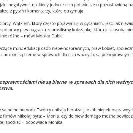
ak i negatywne, np. kiedy jedno z nich potknie się o pozostawioną n
także z pytań i komentarzy, które otrzymują.
iorcy. Wątkiem, który często pojawia się w pytaniach, jest: jak niewi
współpracy przy nagraniu zaprosiliśmy koleżankę, która jest osobą n
ełnie różne – mówi Monika Dubiel.
czące m.in.: edukacji osób niepełnosprawnych, praw kobiet, społecz
ciami nie są bierne w sprawach dla nich ważnych, są pełnoprawnymi
nosprawnościami nie są bierne
w sprawach dla nich ważnyc
ństwa.
y są pełne humoru. Twórcy unikają heroizacji osób niepełnosprawnyc
m z filmów Mikołaj pyta: – Monia, czy do niewidomego można powiedz
ęcej spotkać – odpowiada Monika.