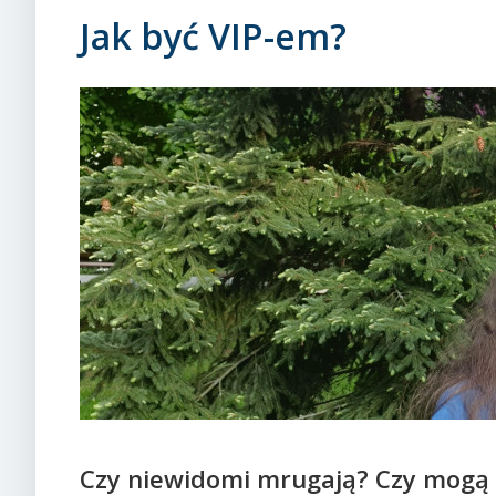
Jak być VIP-em?
Czy niewidomi mrugają? Czy mogą w