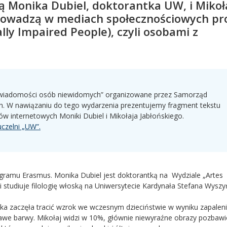
ą Monika Dubiel, doktorantka UW, i Mikoł
rowadzą w mediach społecznościowych pro
lly Impaired People), czyli osobami z
 świadomości osób niewidomych” organizowane przez Samorząd
. W nawiązaniu do tego wydarzenia prezentujemy fragment tekstu
ów internetowych Moniki Dubiel i Mikołaja Jabłońskiego.
uczelni „UW”.
ogramu Erasmus. Monika Dubiel jest doktorantką na Wydziale „Artes
 studiuje filologię włoską na Uniwersytecie Kardynała Stefana Wyszy
a zaczęła tracić wzrok we wczesnym dzieciństwie w wyniku zapaleni
krawe barwy. Mikołaj widzi w 10%, głównie niewyraźne obrazy pozbaw