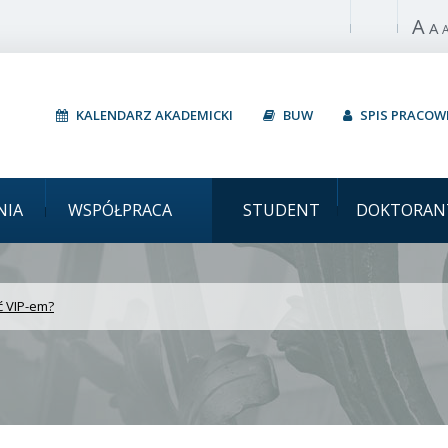
A
Włącz wysoki 
A
KALENDARZ AKADEMICKI
BUW
SPIS PRACO
Uniwersytet Warsz
NIA
WSPÓŁPRACA
STUDENT
DOKTORAN
ć VIP-em?