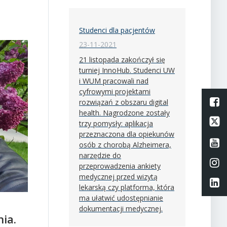
Studenci dla pacjentów
23-11-2021
21 listopada zakończył się
turniej InnoHub. Studenci UW
i WUM pracowali nad
cyfrowymi projektami
L
rozwiązań z obszaru digital
health. Nagrodzone zostały
Li
trzy pomysły: aplikacja
przeznaczona dla opiekunów
Li
osób z chorobą Alzheimera,
narzędzie do
Li
przeprowadzenia ankiety
medycznej przed wizytą
Li
lekarską czy platforma, która
ma ułatwić udostępnianie
dokumentacji medycznej.
ia.