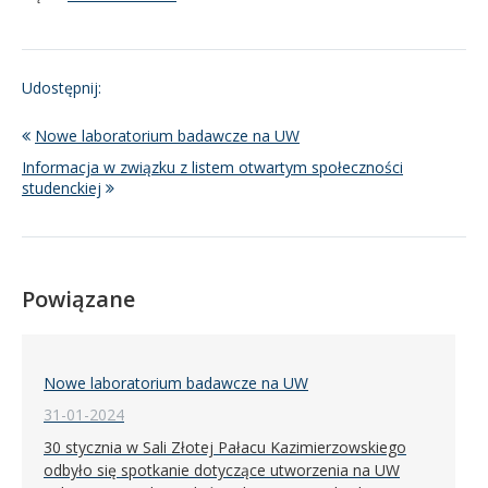
Udostępnij:
Nowe laboratorium badawcze na UW
Informacja w związku z listem otwartym społeczności
studenckiej
Powiązane
Nowe laboratorium badawcze na UW
31-01-2024
30 stycznia w Sali Złotej Pałacu Kazimierzowskiego
odbyło się spotkanie dotyczące utworzenia na UW