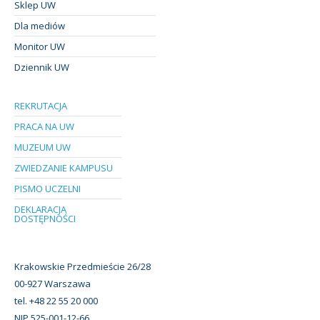
Sklep UW
Dla mediów
Monitor UW
Dziennik UW
REKRUTACJA
PRACA NA UW
MUZEUM UW
ZWIEDZANIE KAMPUSU
PISMO UCZELNI
DEKLARACJA
DOSTĘPNOŚCI
Krakowskie Przedmieście 26/28
00-927 Warszawa
tel. +48 22 55 20 000
NIP 525-001-12-66