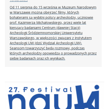
Od 11 sierpnia do 15 września w Muzeum Narodowym
w Warszawie można obejrzeć filmy, których
bohaterami są wybitni polscy archeolodzy, uczniowie
prof. Kazimierza Michałowskiego, przez wiele lat
kierujący badaniami Centrum (dawniej Stacji)
Archeologii Śródziemnomorskiej Uniwersytetu
Warszawskiego, w większości związani z Instytutem
Archeologii UW (dziś Wydział Archeologii UW).
Seansom towarzyszyć będą rozmowy, podczas
których archeolodzy opowiedzą o prowadzonych przez
siebie badaniach oraz ich wynikach.