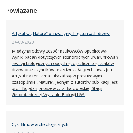
Powiązane
Artykuł w „Nature” o inwazyjnych gatunkach drzew
24-08-2023
Międzynarodowy zespół naukowców opublikował
wyniki badań dotyczących różnorodnych uwarunkowań
inwazji biologicznych obcych geograficznie gatunków
drzew oraz czynników przeciwdziałających inwazjom.
Artykuł na ten temat ukazał się w prestiżowym
czasopiśmie „Nature”. Jednym z autorów publikacji jest
prof. Bogdan Jaroszewicz z Białowieskiej Stacji
Geobotanicznej Wydziału Biologii UW.
Cykl filmów archeologicznych
10-08-2023