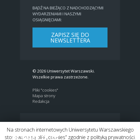
BĄDŹ NA BIEŻĄCO Z NADCHODZĄCYMI
WYDARZENIAMI I NASZYMI
OSIĄGNIĘCIAMI:
ZAPISZ SIĘ DO
NEWSLETTERA
© 2026 Uniwersytet Warszawski.
Wszelkie prawa zastrzeżone.
Pliki "cookies"
Mapa strony
Redakcja
BIP
|
EN
Na stronach internetowych Uniwersytetu Warszawskiego
Link to Twitter profile
Link do profilu Facebook
Link do kanału Youtube
Link do profilu Instagram
Link do profilu LinkedIn
stosowane są pliki „cookies” zgodnie z polityką prywatności.