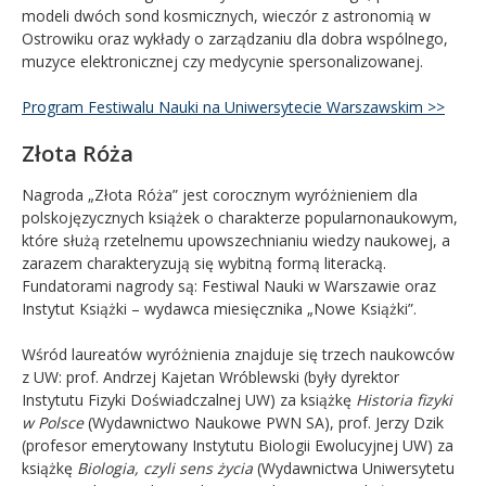
modeli dwóch sond kosmicznych, wieczór z astronomią w
Ostrowiku oraz wykłady o zarządzaniu dla dobra wspólnego,
muzyce elektronicznej czy medycynie spersonalizowanej.
Program Festiwalu Nauki na Uniwersytecie Warszawskim >>
Złota Róża
Nagroda „Złota Róża” jest corocznym wyróżnieniem dla
polskojęzycznych książek o charakterze popularnonaukowym,
które służą rzetelnemu upowszechnianiu wiedzy naukowej, a
zarazem charakteryzują się wybitną formą literacką.
Fundatorami nagrody są: Festiwal Nauki w Warszawie oraz
Instytut Książki – wydawca miesięcznika „Nowe Książki”.
Wśród laureatów wyróżnienia znajduje się trzech naukowców
z UW: prof. Andrzej Kajetan Wróblewski (były dyrektor
Instytutu Fizyki Doświadczalnej UW) za książkę
Historia fizyki
w Polsce
(Wydawnictwo Naukowe PWN SA), prof. Jerzy Dzik
(profesor emerytowany Instytutu Biologii Ewolucyjnej UW) za
książkę
Biologia, czyli sens życia
(Wydawnictwa Uniwersytetu