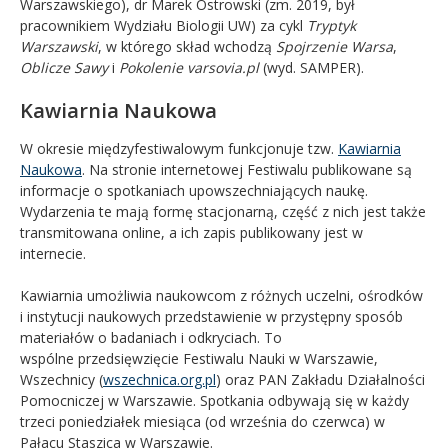
Warszawskiego), dr Marek Ostrowski (zm. 2019, był
pracownikiem Wydziału Biologii UW) za cykl
Tryptyk
Warszawski
, w którego skład wchodzą
Spojrzenie Warsa
,
Oblicze Sawy
i
Pokolenie varsovia.pl
(wyd. SAMPER).
Kawiarnia Naukowa
W okresie międzyfestiwalowym funkcjonuje tzw.
Kawiarnia
Naukowa
. Na stronie internetowej Festiwalu publikowane są
informacje o spotkaniach upowszechniających naukę.
Wydarzenia te mają formę stacjonarną, część z nich jest także
transmitowana online, a ich zapis publikowany jest w
internecie.
Kawiarnia umożliwia naukowcom z różnych uczelni, ośrodków
i instytucji naukowych przedstawienie w przystępny sposób
materiałów o badaniach i odkryciach. To
wspólne przedsięwzięcie Festiwalu Nauki w Warszawie,
Wszechnicy (
wszechnica.org.pl
) oraz PAN Zakładu Działalności
Pomocniczej w Warszawie. Spotkania odbywają się w każdy
trzeci poniedziałek miesiąca (od września do czerwca) w
Pałacu Staszica w Warszawie.