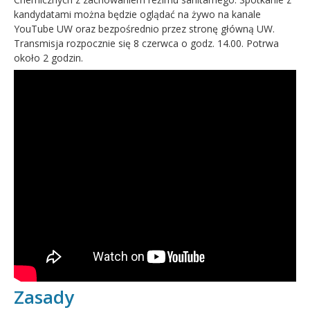
kandydatami można będzie oglądać na żywo na kanale
YouTube UW oraz bezpośrednio przez stronę główną UW.
Transmisja rozpocznie się 8 czerwca o godz. 14.00. Potrwa
około 2 godzin.
Zasady