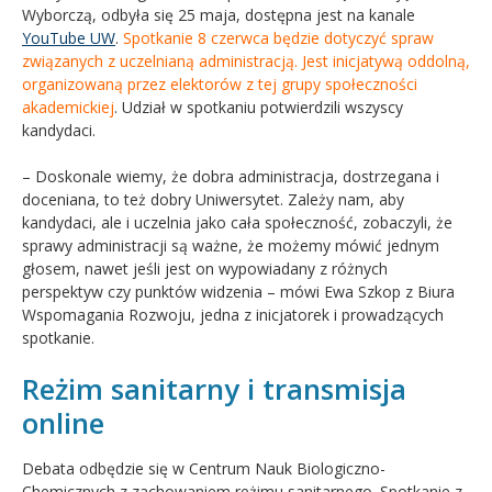
Wyborczą, odbyła się 25 maja, dostępna jest na kanale
YouTube UW
.
Spotkanie 8 czerwca będzie dotyczyć spraw
związanych z uczelnianą administracją. Jest inicjatywą oddolną,
organizowaną przez elektorów z tej grupy społeczności
akademickie
j
. Udział w spotkaniu potwierdzili wszyscy
kandydaci.
– Doskonale wiemy, że dobra administracja, dostrzegana i
doceniana, to też dobry Uniwersytet. Zależy nam, aby
kandydaci, ale i uczelnia jako cała społeczność, zobaczyli, że
sprawy administracji są ważne, że możemy mówić jednym
głosem, nawet jeśli jest on wypowiadany z różnych
perspektyw czy punktów widzenia – mówi Ewa Szkop z Biura
Wspomagania Rozwoju, jedna z inicjatorek i prowadzących
spotkanie.
Reżim sanitarny i transmisja
online
Debata odbędzie się w Centrum Nauk Biologiczno-
Chemicznych z zachowaniem reżimu sanitarnego. Spotkanie z