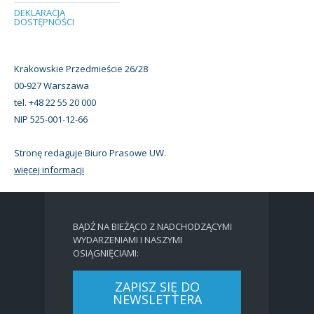
DEKLARACJA
DOSTĘPNOŚCI
Krakowskie Przedmieście 26/28
00-927 Warszawa
tel. +48 22 55 20 000
NIP 525-001-12-66
Stronę redaguje Biuro Prasowe UW.
więcej informacji
BĄDŹ NA BIEŻĄCO Z NADCHODZĄCYMI
WYDARZENIAMI I NASZYMI
OSIĄGNIĘCIAMI:
ZAPISZ SIĘ DO
NEWSLETTERA