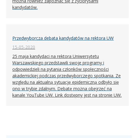
można również zapoznać się z życiorysami
kandydatów.
Przedwyborcza debata kandydatów na rektora UW
15-05-2020
25 maja kandydaci na rektora Uniwersytetu
Warszawskiego przedstawili swoje programy i
odpowiedzieli na pytania członków społeczności
akademickiej podczas przedwyborczego spotkania. Ze
względu na aktualną sytuację epidemiczną odbyło się
ono w trybie zdalnym. Debatę można obejrzeć na
kanale YouTube UW. Link dostępny jest na stronie UW.