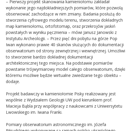
– Pierwszy projekt skanowania kamieniołomu zakładał
wykonanie jego najdokładniejszych pomiarów, które pozwolą
obserwować zachodzące w nim zmiany. Badania posłużą do
stworzenia cyfrowego modelu terenu, stworzenia dokładnych
map kamieniołomu, ortofotomap, oraz przekrojów jaskiń
powstałych w wyniku pęcznienia – mówi Janusz Janowski z
Instytutu Archeologii. – Przez pięć dni pobytu na górze Pop
Iwan wykonano prawie 40 skanów służących do dokumentacji
obserwatorium od strony zewnętrznej i wewnętrznej. Umożliwi
to stworzenie bardzo dokładnej dokumentacji
architektonicznej tego miejsca. Na podstawie pomiarów
powstanie trójwymiarowy model całego obserwatorium, dzięki
któremu możliwe będzie wirtualne zwiedzanie tego obiektu –
dodaje.
Projekt badawczy w kamieniołomie Pisky realizowany jest
wspólnie z Wydziałem Geologii UW pod kierunkiem prof.
Macieja Bąbla przy współpracy z naukowcami z Uniwersytetu
Lwowskiego im. Iwana Franki.
Pomiary obserwatorium astronomicznego im. Józefa
Piłsudskiego wykonywane są ramach polsko-ukraińskiego