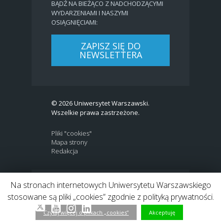
BĄDŹ NA BIEŻĄCO Z NADCHODZĄCYMI
WYDARZENIAMI I NASZYMI
OSIĄGNIĘCIAMI:
ZAPISZ SIĘ DO
NEWSLETTERA
© 2026 Uniwersytet Warszawski.
Wszelkie prawa zastrzeżone.
Pliki "cookies"
Mapa strony
Redakcja
Na stronach internetowych Uniwersytetu Warszawskiego
BIP
|
EN
stosowane są pliki „cookies” zgodnie z polityką prywatności.
Link to Twitter profile
Link do profilu Facebook
Link do kanału Youtube
Link do profilu Instagram
Link do profilu LinkedIn
Czytaj więcej o plikach „cookies”
Akceptuję