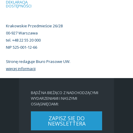
DEKLARACJA
DOSTĘPNOŚCI
Krakowskie Przedmieście 26/28
00-927 Warszawa
tel. +48 22 55 20 000
NIP 525-001-12-66
Stronę redaguje Biuro Prasowe UW.
więcej informacji
BĄDŹ NA BIEŻĄCO Z NADCHODZĄCYMI
WYDARZENIAMI I NASZYMI
OSIĄGNIĘCIAMI:
ZAPISZ SIĘ DO
NEWSLETTERA