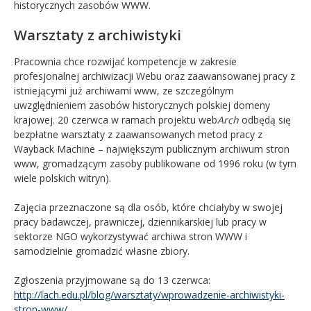
historycznych zasobów WWW.
Warsztaty z archiwistyki
Pracownia chce rozwijać kompetencje w zakresie
profesjonalnej archiwizacji Webu oraz zaawansowanej pracy z
istniejącymi już archiwami www, ze szczególnym
uwzględnieniem zasobów historycznych polskiej domeny
krajowej. 20 czerwca w ramach projektu web
Arch
odbędą się
bezpłatne warsztaty z zaawansowanych metod pracy z
Wayback Machine – największym publicznym archiwum stron
www, gromadzącym zasoby publikowane od 1996 roku (w tym
wiele polskich witryn).
Zajęcia przeznaczone są dla osób, które chciałyby w swojej
pracy badawczej, prawniczej, dziennikarskiej lub pracy w
sektorze NGO wykorzystywać archiwa stron WWW i
samodzielnie gromadzić własne zbiory.
Zgłoszenia przyjmowane są do 13 czerwca:
http://lach.edu.pl/blog/warsztaty/wprowadzenie-archiwistyki-
stron-www/