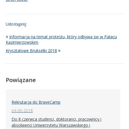
Udostępnij:
Informacja na temat protestu, który odbywa się w Pałacu
Kazimierzowskim
Kryształowe Brukselki 2018
Powiązane
Rekrutacja do BraveCamp
04-06-2018
Do 8 czerwca studenci, doktoranci, pracownicy i
absolwenci Uniwersytetu Warszawskiego i