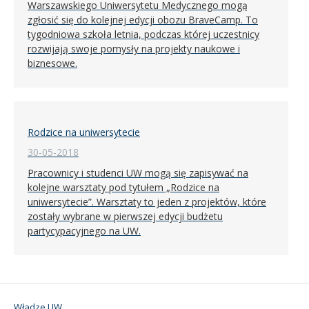
Warszawskiego Uniwersytetu Medycznego mogą
zgłosić się do kolejnej edycji obozu BraveCamp. To
tygodniowa szkoła letnia, podczas której uczestnicy
rozwijają swoje pomysły na projekty naukowe i
biznesowe.
Rodzice na uniwersytecie
30-05-2018
Pracownicy i studenci UW mogą się zapisywać na
kolejne warsztaty pod tytułem „Rodzice na
uniwersytecie”. Warsztaty to jeden z projektów, które
zostały wybrane w pierwszej edycji budżetu
partycypacyjnego na UW.
Władze UW