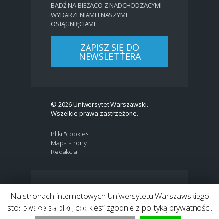
BĄDŹ NA BIEŻĄCO Z NADCHODZĄCYMI
WYDARZENIAMI I NASZYMI
OSIĄGNIĘCIAMI:
ZAPISZ SIĘ DO
NEWSLETTERA
© 2026 Uniwersytet Warszawski.
Wszelkie prawa zastrzeżone.
Pliki "cookies"
Mapa strony
Redakcja
BIP
|
EN
Na stronach internetowych Uniwersytetu Warszawskiego
Link to Twitter profile
Link do profilu Facebook
Link do kanału Youtube
Link do profilu Instagram
Link do profilu LinkedIn
stosowane są pliki „cookies” zgodnie z polityką prywatności.