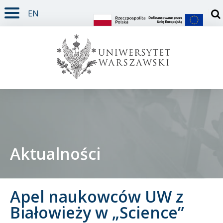
EN
TREŚĆ STRONY
MENU GŁÓWNE
WYSZUKIWARKA
SOCIAL MEDIA
STOPKA STRONY
Otw
Aktualności
Student
Apel naukowców UW z
Doktorant
Białowieży w „Science”
Pracownik