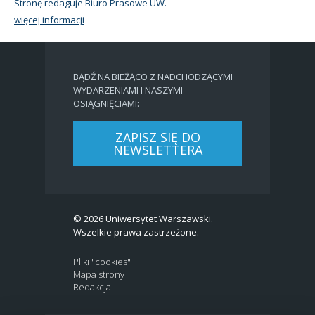
Stronę redaguje Biuro Prasowe UW.
więcej informacji
BĄDŹ NA BIEŻĄCO Z NADCHODZĄCYMI
WYDARZENIAMI I NASZYMI
OSIĄGNIĘCIAMI:
ZAPISZ SIĘ DO
NEWSLETTERA
© 2026 Uniwersytet Warszawski.
Wszelkie prawa zastrzeżone.
Pliki "cookies"
Mapa strony
Redakcja