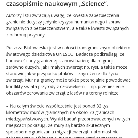
czasopiśmie naukowym „Science”.
Autorzy listu zwracają uwagę, że kwestia zabezpieczenia
granic nie dotyczy jedynie kryzysu humanitarnego i spraw
związanych z bezpieczeństwem, ale także kwestii związanych
z ochroną przyrody.
Puszcza Białowieska jest w całości transgranicznym obiektem
światowego dziedzictwa UNESCO. Badacze podkreślają, że
budowa ściany granicznej stanowi barierę dla migracji
zarówno dużych, jak i małych zwierząt np. rysi, a także może
stanowić jak w przypadku ptaków – zagrożenie dla życia
zwierząt. Mur na granicy może także potencjalnie powodować
konflikty świata przyrody z człowiekiem – np. przeniesienie
obszarów żerowania zwierząt z lasów na tereny rolnicze.
– Na całym świecie współcześnie jest ponad 32 tys.
kilometrów murów granicznych na około 70 granicach
międzypaństwowych. Wyniki badań przeprowadzonych w tych
miejscach pokazują, że mury są bardzo skutecznym
sposobem ograniczania migracji zwierząt, natomiast nie