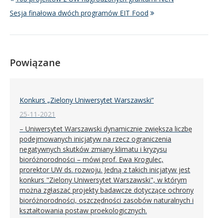
Sesja finałowa dwóch programów EIT Food
Powiązane
Konkurs „Zielony Uniwersytet Warszawski”
25-11-2021
– Uniwersytet Warszawski dynamicznie zwiększa liczbę
podejmowanych inicjatyw na rzecz ograniczenia
negatywnych skutków zmiany klimatu i kryzysu
bioróżnorodności – mówi prof. Ewa Krogulec,
prorektor UW ds. rozwoju. Jedną z takich inicjatyw jest
konkurs "Zielony Uniwersytet Warszawski", w którym
można zgłaszać projekty badawcze dotyczące ochrony
bioróżnorodności, oszczędności zasobów naturalnych i
kształtowania postaw proekologicznych.