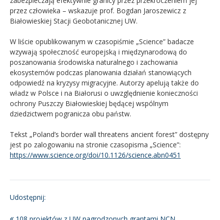
zabezpieczają efektywnie granicy przez przekroczeniem jej
przez człowieka – wskazuje prof. Bogdan Jaroszewicz z
Białowieskiej Stacji Geobotanicznej UW.
W liście opublikowanym w czasopiśmie „Science” badacze
wzywają społeczność europejską i międzynarodową do
poszanowania środowiska naturalnego i zachowania
ekosystemów podczas planowania działań stanowiących
odpowiedź na kryzysy migracyjne. Autorzy apelują także do
władz w Polsce i na Białorusi o uwzględnienie konieczności
ochrony Puszczy Białowieskiej będącej wspólnym
dziedzictwem pogranicza obu państw.
Tekst „Poland’s border wall threatens ancient forest” dostępny
jest po zalogowaniu na stronie czasopisma „Science”:
https://www.science.org/doi/10.1126/science.abn0451
Udostępnij:
108 projektów z UW nagrodzonych grantami NCN