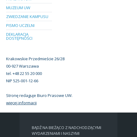
MUZEUM UW
ZWIEDZANIE KAMPUSU
PISMO UCZELNI
DEKLARACJA
DOSTĘPNOŚCI
Krakowskie Przedmieście 26/28
00-927 Warszawa
tel. +48 22 55 20 000
NIP 525-001-12-66
Stronę redaguje Biuro Prasowe UW.
więcej informacji
BĄDŹ NA BIEŻĄCO Z NADCHODZĄCYMI
WYDARZENIAMI I NASZYMI