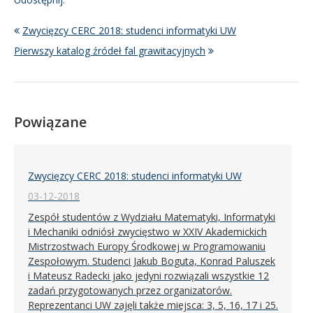
Zwycięzcy CERC 2018: studenci informatyki UW
Pierwszy katalog źródeł fal grawitacyjnych
Powiązane
Zwycięzcy CERC 2018: studenci informatyki UW
03-12-2018
Zespół studentów z Wydziału Matematyki, Informatyki
i Mechaniki odniósł zwycięstwo w XXIV Akademickich
Mistrzostwach Europy Środkowej w Programowaniu
Zespołowym. Studenci Jakub Boguta, Konrad Paluszek
i Mateusz Radecki jako jedyni rozwiązali wszystkie 12
zadań przygotowanych przez organizatorów.
Reprezentanci UW zajęli także miejsca: 3, 5, 16, 17 i 25.