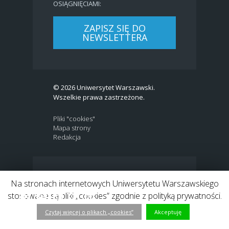
OSIĄGNIĘCIAMI:
ZAPISZ SIĘ DO
NEWSLETTERA
© 2026 Uniwersytet Warszawski.
Wszelkie prawa zastrzeżone.
Pliki "cookies"
Mapa strony
Redakcja
BIP
|
EN
Na stronach internetowych Uniwersytetu Warszawskiego
Link to Twitter profile
Link do profilu Facebook
Link do kanału Youtube
Link do profilu Instagram
Link do profilu LinkedIn
stosowane są pliki „cookies” zgodnie z polityką prywatności.
Czytaj więcej o plikach „cookies”
Akceptuję
h