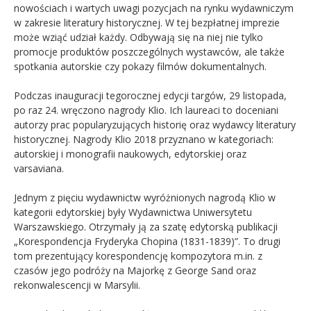
nowościach i wartych uwagi pozycjach na rynku wydawniczym
w zakresie literatury historycznej. W tej bezpłatnej imprezie
może wziąć udział każdy. Odbywają się na niej nie tylko
promocje produktów poszczególnych wystawców, ale także
spotkania autorskie czy pokazy filmów dokumentalnych.
Podczas inauguracji tegorocznej edycji targów, 29 listopada,
po raz 24. wręczono nagrody Klio. Ich laureaci to doceniani
autorzy prac popularyzujących historię oraz wydawcy literatury
historycznej. Nagrody Klio 2018 przyznano w kategoriach:
autorskiej i monografii naukowych, edytorskiej oraz
varsaviana.
Jednym z pięciu wydawnictw wyróżnionych nagrodą Klio w
kategorii edytorskiej były Wydawnictwa Uniwersytetu
Warszawskiego. Otrzymały ją za szatę edytorską publikacji
„Korespondencja Fryderyka Chopina (1831-1839)”. To drugi
tom prezentujący korespondencję kompozytora m.in. z
czasów jego podróży na Majorkę z George Sand oraz
rekonwalescencji w Marsylii.