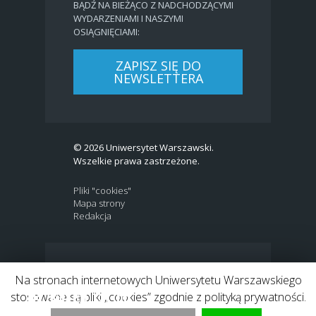
BĄDŹ NA BIEŻĄCO Z NADCHODZĄCYMI
WYDARZENIAMI I NASZYMI
OSIĄGNIĘCIAMI:
ZAPISZ SIĘ DO
NEWSLETTERA
© 2026 Uniwersytet Warszawski.
Wszelkie prawa zastrzeżone.
Pliki "cookies"
Mapa strony
Redakcja
BIP
|
EN
Na stronach internetowych Uniwersytetu Warszawskiego
Link to Twitter profile
Link do profilu Facebook
Link do kanału Youtube
Link do profilu Instagram
Link do profilu LinkedIn
stosowane są pliki „cookies” zgodnie z polityką prywatności.