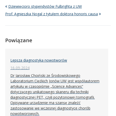
Dziewięcioro stypendystów Fulbrighta z UW
Prof. Agnieszka Nogal z tytułem doktora honoris causa
Powiązane
Lepsza diagnostyka nowotworów
16-09-2024
Dr Jarosław Choiński ze Środowiskowego
Laboratorium Ciężkich Jonów UW jest współautorem
artykułu w czasopiśmie „Science Advances”
dotyczącego unikatowego skaneru dla techniki
diagnostycznej PET, czyli pozytonowej tomografii.
Opisywane urządzenie ma szansę znaleźć
zastosowanie we wczesnej diagnostyce chorób
nowotworowych.