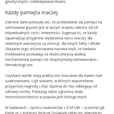
genetycznych i oddziaływania lekami.
Każdy pamięta inaczej
Zebrane dane pokazały też, że przekładanie się pamięci na
zachowania gryzoni jest w dużym stopniu zależne od ich
indywidualnych cech i zmienności. Sugeruje to, że każdy
zapamiętuje przyjemne wydarzenia nieco inaczej: dla
niektórych ważniejsze są emocje, dla innych fakty i detale.
Ukazanie tego zróżnicowania nasuwa myśl, że badania
molekularne pozwalają na skuteczniejszą analizę
mechanizmów pamięci niż eksperymenty behawioralne i
farmakologiczne.
Uzyskane wyniki mają praktyczne znaczenie dla badań nad
uzależnieniami, czyli stanami, w których wspomnienie
przyjemnej nagrody i chęć dążenia do niej odbiegają od
zdrowej normy. Pokazują także ogromną skalę
neuroróżnorodności w populacjach biologicznych.
W badaniach – oprócz naukowców z ICM UW – uczestniczyli
badacze z Instytutu Biologii Doświadczalnej im. Marcelego