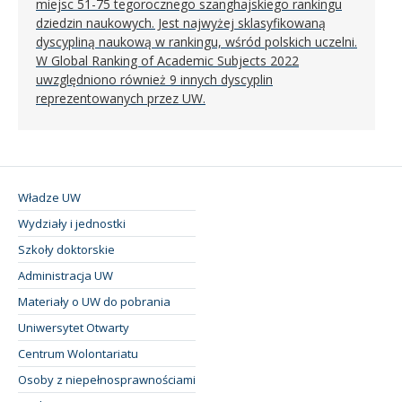
miejsc 51-75 tegorocznego szanghajskiego rankingu
dziedzin naukowych. Jest najwyżej sklasyfikowaną
dyscypliną naukową w rankingu, wśród polskich uczelni.
W Global Ranking of Academic Subjects 2022
uwzględniono również 9 innych dyscyplin
reprezentowanych przez UW.
Władze UW
Wydziały i jednostki
Szkoły doktorskie
Administracja UW
Materiały o UW do pobrania
Uniwersytet Otwarty
Centrum Wolontariatu
Osoby z niepełnosprawnościami