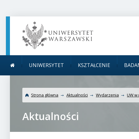
TREŚĆ STRONY
MENU GŁÓWNE
WYSZUKIWARKA
SOCIAL MEDIA
STOPKA STRONY
Menu główne
Uniwersytet
UNIWERSYTET
KSZTAŁCENIE
BADA
Strona główna
Aktualności
Wydarzenia
UW w 
Aktualności