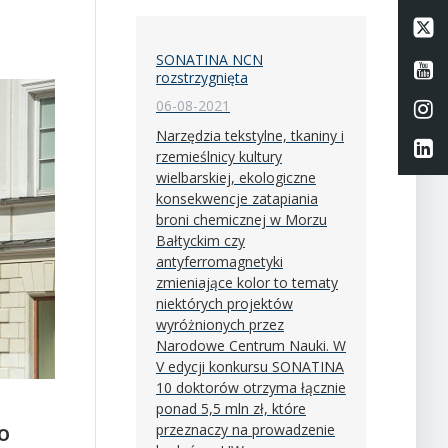
Li
SONATINA NCN
Li
rozstrzygnięta
06-08-2021
Li
Narzędzia tekstylne, tkaniny i
Li
rzemieślnicy kultury
wielbarskiej, ekologiczne
konsekwencje zatapiania
broni chemicznej w Morzu
Bałtyckim czy
antyferromagnetyki
zmieniające kolor to tematy
niektórych projektów
wyróżnionych przez
Narodowe Centrum Nauki. W
V edycji konkursu SONATINA
10 doktorów otrzyma łącznie
ponad 5,5 mln zł, które
o
przeznaczy na prowadzenie