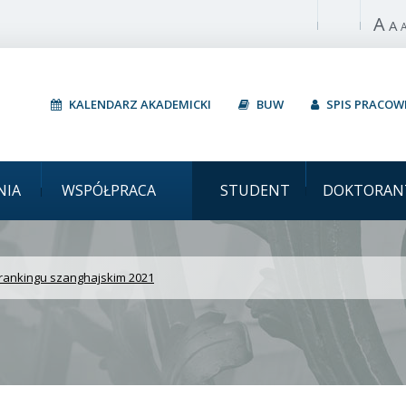
A
Włącz wysoki 
A
KALENDARZ AKADEMICKI
BUW
SPIS PRACO
 Warszawski UW w rankin
NIA
WSPÓŁPRACA
STUDENT
DOKTORAN
rankingu szanghajskim 2021