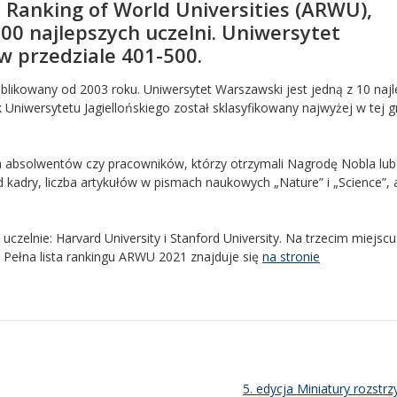
Ranking of World Universities (ARWU),
0 najlepszych uczelni. Uniwersytet
w przedziale 401-500.
ublikowany od 2003 roku. Uniwersytet Warszawski jest jedną z 10 naj
Uniwersytetu Jagiellońskiego został sklasyfikowany najwyżej w tej g
zba absolwentów czy pracowników, którzy otrzymali Nagrodę Nobla lu
d kadry, liczba artykułów w pismach naukowych „Nature” i „Science”, 
zelnie: Harvard University i Stanford University. Na trzecim miejscu
. Pełna lista rankingu ARWU 2021 znajduje się
na stronie
5. edycja Miniatury rozstrz