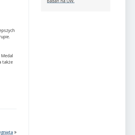
badań na UW.
lepszych
rupie.
b Medal
a także
ygnięta