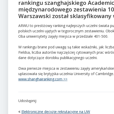
rankingu szanghajskiego Academic 
międzynarodowego zestawienia 100
Warszawski został sklasyfikowany 
ARWU to prestiżowy ranking najlepszych uczelni świata p
polskich uczelni ujętych w tegorocznym zestawieniu. Obok 
Oba uniwersytety zajęły miejsca w przedziale 401-500.
W rankingu brane pod uwagę są takie wskaźniki, jak: lic
Fieldsa, liczba autorów najczęściej cytowanych prac wśró
dane dotyczące dorobku publikacyjnego uczelni.
Dwa pierwsze miejsca w zestawieniu zajęły amerykańskie uc
uplasowała się brytyjska uczelnia University of Cambridge
www.shanghairanking.com >>
Udostępnij:
Elektroniczne decyzje rekrutacyjne na UW