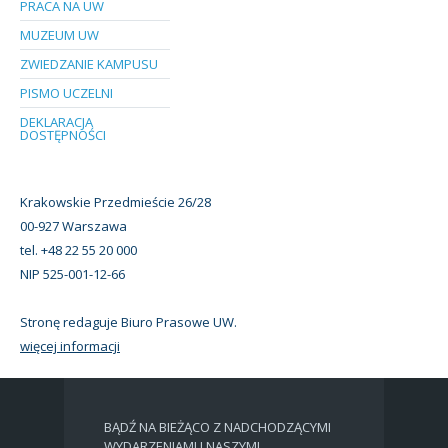
PRACA NA UW
MUZEUM UW
ZWIEDZANIE KAMPUSU
PISMO UCZELNI
DEKLARACJA
DOSTĘPNOŚCI
Krakowskie Przedmieście 26/28
00-927 Warszawa
tel. +48 22 55 20 000
NIP 525-001-12-66
Stronę redaguje Biuro Prasowe UW.
więcej informacji
BĄDŹ NA BIEŻĄCO Z NADCHODZĄCYMI
WYDARZENIAMI I NASZYMI