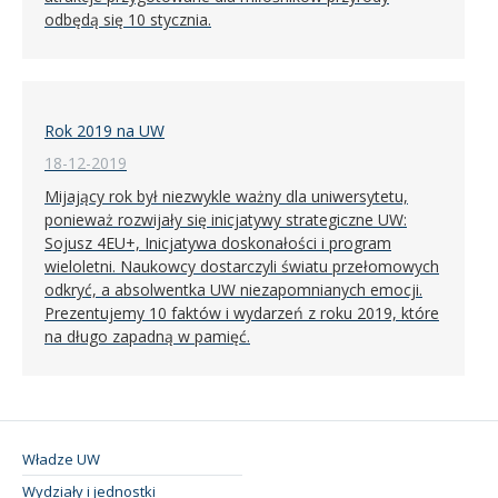
odbędą się 10 stycznia.
Rok 2019 na UW
18-12-2019
Mijający rok był niezwykle ważny dla uniwersytetu,
ponieważ rozwijały się inicjatywy strategiczne UW:
Sojusz 4EU+, Inicjatywa doskonałości i program
wieloletni. Naukowcy dostarczyli światu przełomowych
odkryć, a absolwentka UW niezapomnianych emocji.
Prezentujemy 10 faktów i wydarzeń z roku 2019, które
na długo zapadną w pamięć.
Władze UW
Wydziały i jednostki