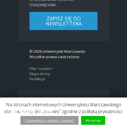
OSIĄGNIĘCIAMI:
ZAPISZ SIĘ DO
NEWSLETTERA
© 2026 Uniwersytet Warszawski.
Wszelkie prawa zastrzeżone.
Pliki "cookies"
Mapa strony
Redakcja
BIP
|
EN
Na stronach internetowych Uniwersytetu Warszawskiego
Link to Twitter profile
Link do profilu Facebook
Link do kanału Youtube
Link do profilu Instagram
Link do profilu LinkedIn
stosowane są pliki „cookies” zgodnie z polityką prywatności.
Czytaj więcej o plikach „cookies”
Akceptuję
h