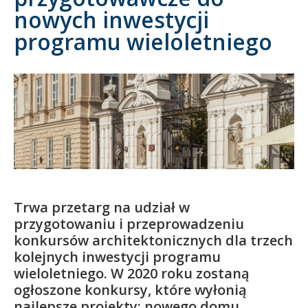
nowych inwestycji
Kandydat
programu wieloletniego
Absolwent
Trwa przetarg na udział w
przygotowaniu i przeprowadzeniu
konkursów architektonicznych dla trzech
kolejnych inwestycji programu
wieloletniego. W 2020 roku zostaną
ogłoszone konkursy, które wyłonią
najlepsze projekty: nowego domu