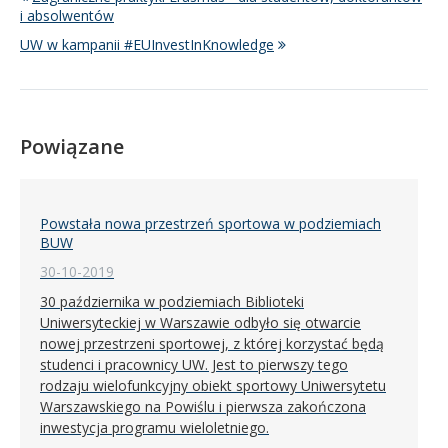
i absolwentów
UW w kampanii #EUInvestInKnowledge
Powiązane
Powstała nowa przestrzeń sportowa w podziemiach
BUW
30-10-2019
30 października w podziemiach Biblioteki
Uniwersyteckiej w Warszawie odbyło się otwarcie
nowej przestrzeni sportowej, z której korzystać będą
studenci i pracownicy UW. Jest to pierwszy tego
rodzaju wielofunkcyjny obiekt sportowy Uniwersytetu
Warszawskiego na Powiślu i pierwsza zakończona
inwestycja programu wieloletniego.