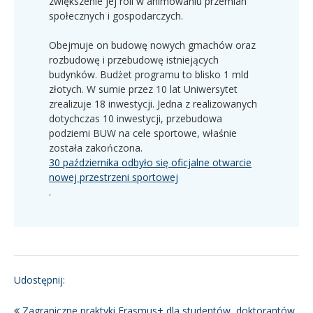
zwiększenie jej roli w animowaniu przemian
społecznych i gospodarczych.
Obejmuje on budowę nowych gmachów oraz
rozbudowę i przebudowę istniejących
budynków. Budżet programu to blisko 1 mld
złotych. W sumie przez 10 lat Uniwersytet
zrealizuje 18 inwestycji. Jedna z realizowanych
dotychczas 10 inwestycji, przebudowa
podziemi BUW na cele sportowe, właśnie
została zakończona.
30 października odbyło się oficjalne otwarcie
nowej przestrzeni sportowej
.
Udostępnij:
Zagraniczne praktyki Erasmus+ dla studentów, doktorantów