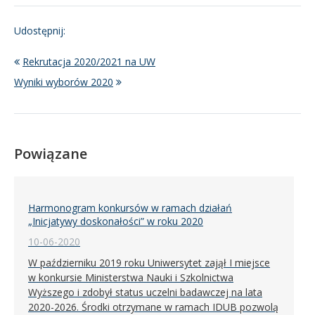
Udostępnij:
Rekrutacja 2020/2021 na UW
Wyniki wyborów 2020
Powiązane
Harmonogram konkursów w ramach działań
„Inicjatywy doskonałości” w roku 2020
10-06-2020
W październiku 2019 roku Uniwersytet zajął I miejsce
w konkursie Ministerstwa Nauki i Szkolnictwa
Wyższego i zdobył status uczelni badawczej na lata
2020-2026. Środki otrzymane w ramach IDUB pozwolą