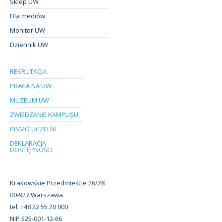
Sklep UW
Dla mediów
Monitor UW
Dziennik UW
REKRUTACJA
PRACA NA UW
MUZEUM UW
ZWIEDZANIE KAMPUSU
PISMO UCZELNI
DEKLARACJA
DOSTĘPNOŚCI
Krakowskie Przedmieście 26/28
00-927 Warszawa
tel. +48 22 55 20 000
NIP 525-001-12-66